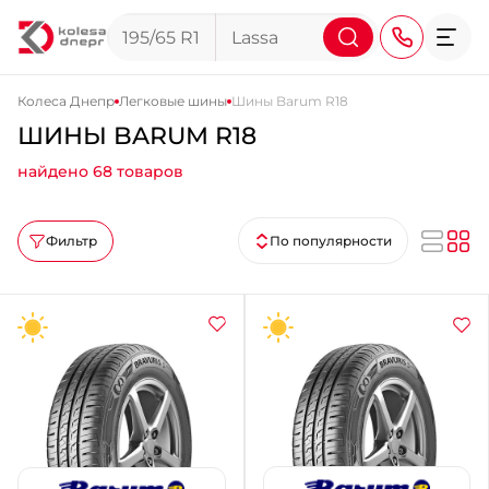
Колеса Днепр
Легковые шины
Шины Barum R18
ШИНЫ BARUM R18
+38 (068) 911-911-4
найдено 68 товаров
+38 (050) 911-911-4
+38 (067) 113-44-44
Фильтр
По популярности
+38 (095) 276-44-44
+38 (067) 911-14-14
- на Щепкина
+38 (098) 911-911-0
- на Тополе
+38 (098) 911-911-4
- на Калиновой
+38 (077) 7-184-184
- Донецкое шоссе