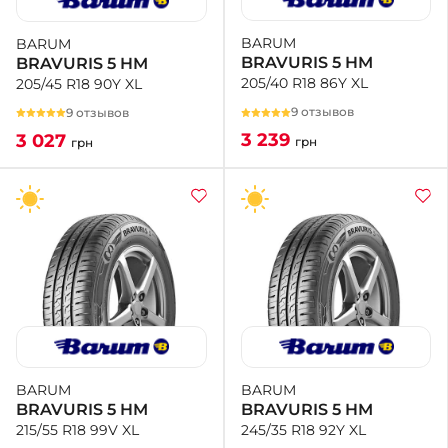
BARUM
BARUM
+38 (050)-911-911-2
BRAVURIS 5 HM
BRAVURIS 5 HM
- Щепкина
205/40 R18 86Y XL
205/45 R18 90Y XL
+38 (099)-643-33-77
- Тополь
9 отзывов
9 отзывов
+38 (068)-923-74-19
3 239
3 027
грн
грн
- Калиновая
BARUM
BARUM
BRAVURIS 5 HM
BRAVURIS 5 HM
245/35 R18 92Y XL
215/55 R18 99V XL