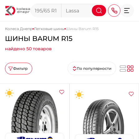
Колеса Днепр
Легковые шины
Шины Barum R15
ШИНЫ BARUM R15
+38 (068) 911-911-4
найдено 50 товаров
+38 (050) 911-911-4
+38 (067) 113-44-44
Фильтр
По популярности
+38 (095) 276-44-44
+38 (067) 911-14-14
- на Щепкина
+38 (098) 911-911-0
- на Тополе
+38 (098) 911-911-4
- на Калиновой
+38 (077) 7-184-184
- Донецкое шоссе