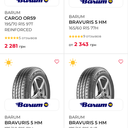
BARUM
+38 (050)-911-911-2
BARUM
CARGO OR59
- Щепкина
BRAVURIS 5 HM
195/70 R15 97T
+38 (099)-643-33-77
165/60 R15 77H
REINFORCED
- Тополь
9 отзывов
+38 (068)-923-74-19
5 отзывов
- Калиновая
2 343
от
грн
2 281
грн
BARUM
BARUM
BRAVURIS 5 HM
BRAVURIS 5 HM