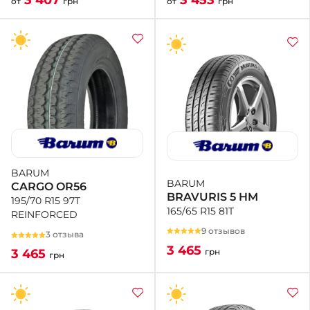
3 453
3 407
от
грн
от
грн
BARUM
BARUM
CARGO OR56
BRAVURIS 5 HM
195/70 R15 97T
165/65 R15 81T
REINFORCED
9 отзывов
3 отзыва
3 465
грн
3 465
грн