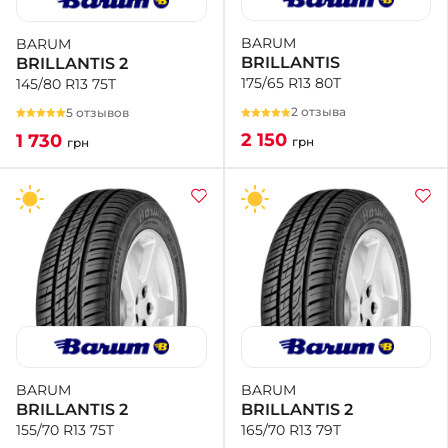
BARUM
BARUM
+38 (050)-911-911-2
BRILLANTIS
BRILLANTIS 2
- Щепкина
175/65 R13 80T
145/80 R13 75T
+38 (099)-643-33-77
- Тополь
2 отзыва
5 отзывов
+38 (068)-923-74-19
2 150
1 730
грн
грн
- Калиновая
BARUM
BARUM
BRILLANTIS 2
BRILLANTIS 2
165/70 R13 79T
155/70 R13 75T