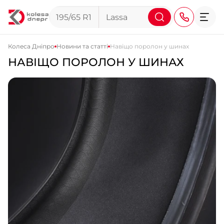
Колеса Дніпро
Новини та статті
Навіщо поролон у шинах
НАВІЩО ПОРОЛОН У ШИНАХ
+38 (068) 911-911-4
+38 (050) 911-911-4
+38 (067) 113-44-44
+38 (095) 276-44-44
+38 (067) 911-14-14
- на Щепкіна
+38 (098) 911-911-0
- на Тополі
+38 (098) 911-911-4
- на Калиновій
+38 (077) 7-184-184
- Донецьке шосе