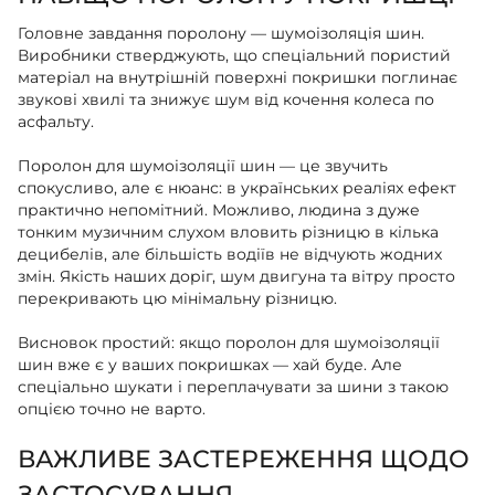
Головне завдання поролону — шумоізоляція шин.
Виробники стверджують, що спеціальний пористий
матеріал на внутрішній поверхні покришки поглинає
звукові хвилі та знижує шум від кочення колеса по
асфальту.
Поролон для шумоізоляції шин — це звучить
спокусливо, але є нюанс: в українських реаліях ефект
практично непомітний. Можливо, людина з дуже
тонким музичним слухом вловить різницю в кілька
децибелів, але більшість водіїв не відчують жодних
змін. Якість наших доріг, шум двигуна та вітру просто
перекривають цю мінімальну різницю.
Висновок простий: якщо поролон для шумоізоляції
шин вже є у ваших покришках — хай буде. Але
спеціально шукати і переплачувати за шини з такою
опцією точно не варто.
ВАЖЛИВЕ ЗАСТЕРЕЖЕННЯ ЩОДО
ЗАСТОСУВАННЯ