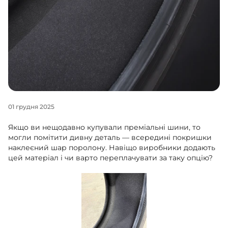
+38 (050)-911-911-2
- Щепкіна
+38 (099)-643-33-77
- Тополь
+38 (068)-923-74-19
- Калинова
01 грудня 2025
Якщо ви нещодавно купували преміальні шини, то
могли помітити дивну деталь — всередині покришки
наклеєний шар поролону. Навіщо виробники додають
цей матеріал і чи варто переплачувати за таку опцію?