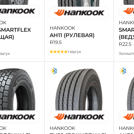
OK
HANK
HANKOOK
SMARTFLEX
SMAR
AH11 (РУЛЕВАЯ)
ЩАЯ)
(ВЕД
R19.5
R22.5
1 відгук
ідгук
Залиште
OK
HANKOOK
HANK