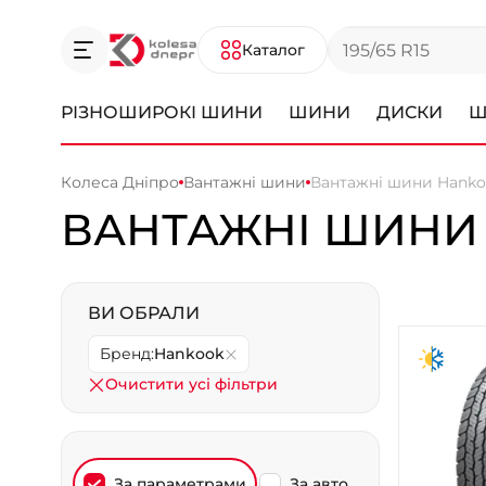
Каталог
РІЗНОШИРОКІ ШИНИ
ШИНИ
ДИСКИ
Ш
Колеса Дніпро
Вантажні шини
Вантажні шини Hankoo
ВАНТАЖНІ ШИНИ 
ВИ ОБРАЛИ
Бренд:
Hankook
Очистити усі фільтри
За параметрами
За авто