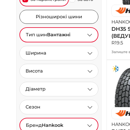
Різноширокі шини
HANKO
DH35 
Тип шин
Вантажні
(ВЕДУ
R19.5
Залиште в
Ширина
Висота
Діаметр
Сезон
HANKO
Бренд
Hankook