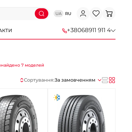
UA
RU
+38
068
911 911 4
АКТИ
+38 (068) 911-911-4
+38 (050) 911-911-4
знайдено 7 моделей
+38 (067) 113-44-44
Сортування:
За замовченням
+38 (095) 276-44-44
+38 (067) 911-14-14
- на Щепкіна
+38 (098) 911-911-0
- на Тополі
+38 (098) 911-911-4