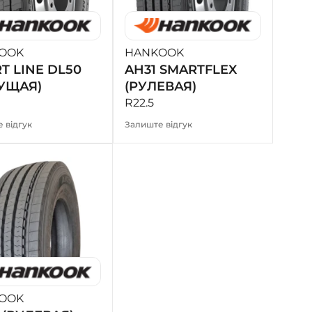
- на Калиновій
+38 (077) 7-184-184
- Донецьке шосе
OOK
HANKOOK
T LINE DL50
AH31 SMARTFLEX
+38 (050)-911-911-2
УЩАЯ)
(РУЛЕВАЯ)
- Щепкіна
R22.5
+38 (099)-643-33-77
 відгук
Залиште відгук
- Тополь
+38 (068)-923-74-19
- Калинова
OOK