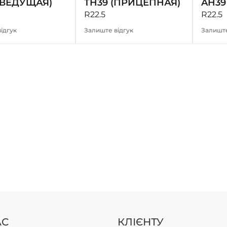
(ВЕДУЩАЯ)
TH39 (ПРИЦЕПНАЯ)
AH39
R22.5
R22.5
ідгук
Залиште відгук
Залиште
АС
КЛІЄНТУ