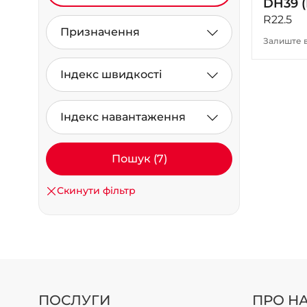
DH39 
R22.5
Призначення
Залиште в
Індекс швидкості
Індекс навантаження
Пошук (7)
Скинути фільтр
ПОСЛУГИ
ПРО Н