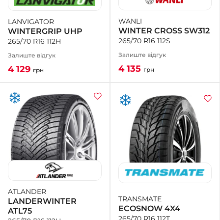
WANLI
LANVIGATOR
+38 (050)-911-911-2
WINTER CROSS SW312
WINTERGRIP UHP
- Щепкіна
265/70 R16 112S
265/70 R16 112H
+38 (099)-643-33-77
- Тополь
Залиште відгук
Залиште відгук
+38 (068)-923-74-19
4 135
4 129
грн
грн
- Калинова
ATLANDER
TRANSMATE
LANDERWINTER
ECOSNOW 4X4
ATL75
265/70 R16 112T