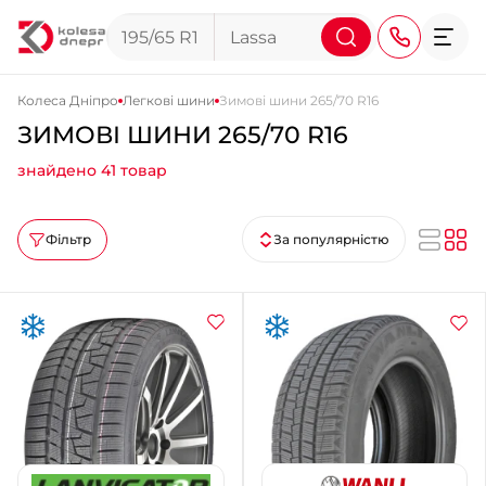
Колеса Дніпро
Легкові шини
Зимові шини 265/70 R16
ЗИМОВІ ШИНИ 265/70 R16
+38 (068) 911-911-4
знайдено 41 товар
+38 (050) 911-911-4
+38 (067) 113-44-44
Фільтр
За популярністю
+38 (095) 276-44-44
+38 (067) 911-14-14
- на Щепкіна
+38 (098) 911-911-0
- на Тополі
+38 (098) 911-911-4
- на Калиновій
+38 (077) 7-184-184
- Донецьке шосе