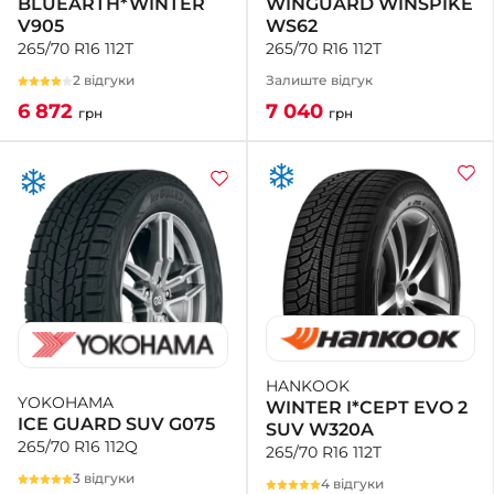
WINGUARD WINSPIKE
BLUEARTH*WINTER
WS62
V905
265/70 R16 112T
265/70 R16 112T
Залиште відгук
2 відгуки
7 040
6 872
грн
грн
HANKOOK
YOKOHAMA
WINTER I*CEPT EVO 2
ICE GUARD SUV G075
SUV W320A
265/70 R16 112Q
265/70 R16 112T
3 відгуки
4 відгуки