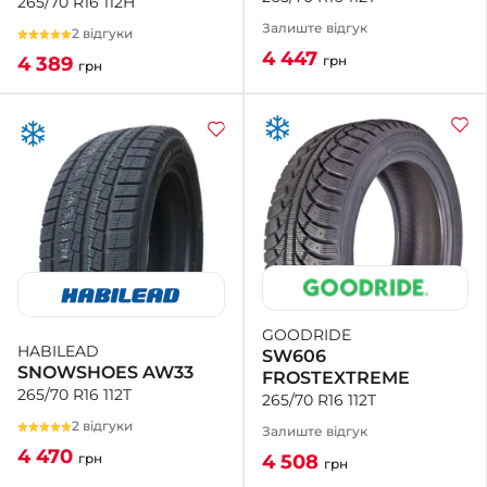
265/70 R16 112H
Залиште відгук
2 відгуки
4 447
грн
4 389
грн
GOODRIDE
HABILEAD
SW606
SNOWSHOES AW33
FROSTEXTREME
265/70 R16 112T
265/70 R16 112T
2 відгуки
Залиште відгук
4 470
4 508
грн
грн