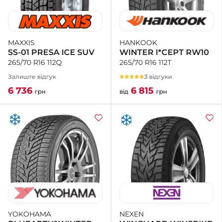
HANKOOK
MAXXIS
WINTER I*CEPT RW10
SS-01 PRESA ICE SUV
265/70 R16 112T
265/70 R16 112Q
3 відгуки
Залиште відгук
6 815
6 736
від
грн
грн
NEXEN
YOKOHAMA