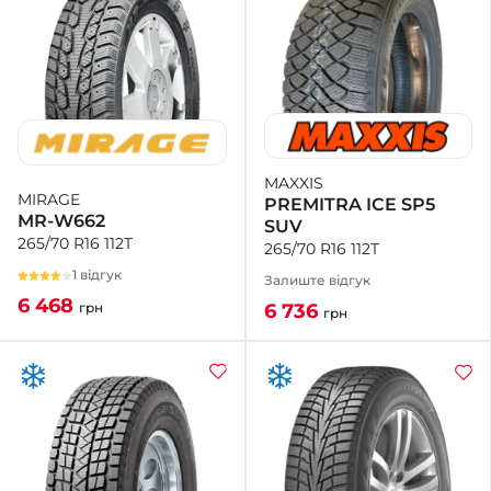
MAXXIS
MIRAGE
PREMITRA ICE SP5
MR-W662
SUV
265/70 R16 112T
265/70 R16 112T
1 відгук
Залиште відгук
6 468
6 736
грн
грн