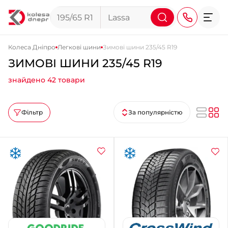
Колеса Дніпро
Легкові шини
Зимові шини 235/45 R19
ЗИМОВІ ШИНИ 235/45 R19
+38 (068) 911-911-4
знайдено 42 товари
+38 (050) 911-911-4
+38 (067) 113-44-44
Фільтр
За популярністю
+38 (095) 276-44-44
+38 (067) 911-14-14
- на Щепкіна
+38 (098) 911-911-0
- на Тополі
+38 (098) 911-911-4
- на Калиновій
+38 (077) 7-184-184
- Донецьке шосе