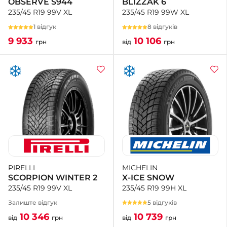
BLIZZAK 6
OBSERVE S944
235/45 R19 99W XL
235/45 R19 99V XL
8 відгуків
1 відгук
10 106
9 933
від
грн
грн
MICHELIN
PIRELLI
X-ICE SNOW
SCORPION WINTER 2
235/45 R19 99H XL
235/45 R19 99V XL
5 відгуків
Залиште відгук
10 739
10 346
від
грн
від
грн