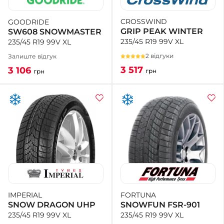
CROSSWIND
GOODRIDE
+38 (050)-911-911-2
GRIP PEAK WINTER
SW608 SNOWMASTER
- Щепкіна
235/45 R19 99V XL
235/45 R19 99V XL
+38 (099)-643-33-77
- Тополь
2 відгуки
Залиште відгук
+38 (068)-923-74-19
3 517
3 106
грн
грн
- Калинова
FORTUNA
IMPERIAL
SNOWFUN FSR-901
SNOW DRAGON UHP
235/45 R19 99V XL
235/45 R19 99V XL