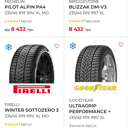
BRIDGESTONE
MICHELIN
BLIZZAK DM-V3
PILOT ALPIN PA4
235/45 R19 99T XL
235/45 R19 99V XL MO
7 відгуків
1 відгук
8 432
8 432
грн
від
грн
GOODYEAR
PIRELLI
ULTRAGRIP
WINTER SOTTOZERO 3
PERFORMANCE +
235/45 R19 99V XL MO
235/45 R19 99V XL
1 відгук
Залиште відгук