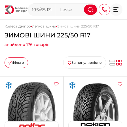
Колеса Дніпро
Легкові шини
Зимові шини 225/50 R17
ЗИМОВІ ШИНИ 225/50 R17
+38 (068) 911-911-4
знайдено 176 товарів
+38 (050) 911-911-4
+38 (067) 113-44-44
Фільтр
За популярністю
+38 (095) 276-44-44
+38 (067) 911-14-14
- на Щепкіна
+38 (098) 911-911-0
- на Тополі
+38 (098) 911-911-4
- на Калиновій
+38 (077) 7-184-184
- Донецьке шосе