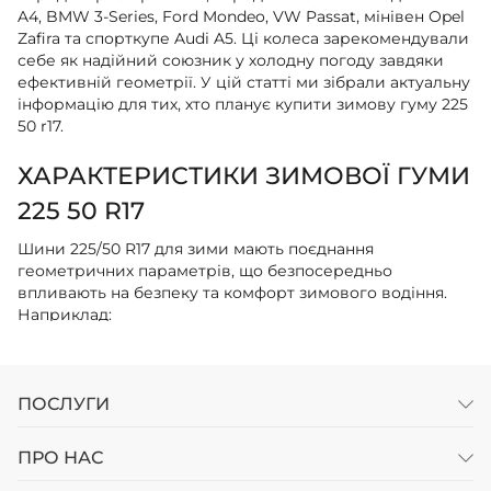
A4, BMW 3-Series, Ford Mondeo, VW Passat, мінівен Opel
Zafira та спорткупе Audi A5. Ці колеса зарекомендували
себе як надійний союзник у холодну погоду завдяки
ефективній геометрії. У цій статті ми зібрали актуальну
інформацію для тих, хто планує купити зимову гуму 225
50 r17.
ХАРАКТЕРИСТИКИ ЗИМОВОЇ ГУМИ
225 50 R17
Шини 225/50 R17 для зими мають поєднання
геометричних параметрів, що безпосередньо
впливають на безпеку та комфорт зимового водіння.
Наприклад:
Ширина профілю 225 мм забезпечує достатню
контактну площу з дорогою, що покращує зчеплення
на зимових трасах. Хоча на сильному снігу або льоду
ПОСЛУГИ
широкі шини можуть мати певні обмеження, це
компенсується спеціальним малюнком протектора;
ПРО НАС
Профіль 50% означає, що висота боковини складає