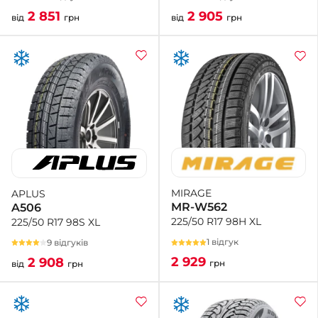
2 905
2 851
від
грн
від
грн
MIRAGE
APLUS
MR-W562
A506
225/50 R17 98H XL
225/50 R17 98S XL
1 відгук
9 відгуків
2 929
2 908
грн
від
грн