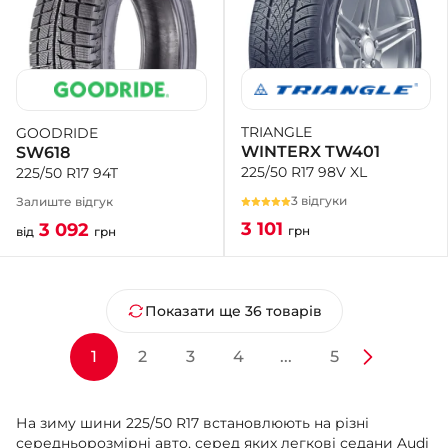
TRIANGLE
GOODRIDE
WINTERX TW401
SW618
225/50 R17 98V XL
225/50 R17 94T
3 відгуки
Залиште відгук
3 101
3 092
грн
від
грн
Показати ще 36 товарів
1
2
3
4
...
5
На зиму шини 225/50 R17 встановлюють на різні
середньорозмірні авто, серед яких легкові седани Audi