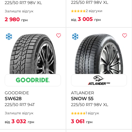
225/50 R17 98V XL
225/50 R17 98V XL
2 відгуки
Залиште відгук
3 005
2 980
від
грн
грн
ATLANDER
GOODRIDE
SNOW 55
SW628
225/50 R17 98V XL
225/50 R17 94T
1 відгук
Залиште відгук
3 061
3 032
грн
від
грн