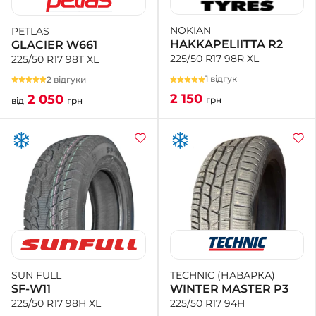
NOKIAN
PETLAS
+38 (050)-911-911-2
HAKKAPELIITTA R2
GLACIER W661
- Щепкіна
225/50 R17 98R XL
225/50 R17 98T XL
+38 (099)-643-33-77
- Тополь
1 відгук
2 відгуки
+38 (068)-923-74-19
2 150
2 050
грн
від
грн
- Калинова
TECHNIC (НАВАРКА)
SUN FULL
WINTER MASTER P3
SF-W11
225/50 R17 94H
225/50 R17 98H XL