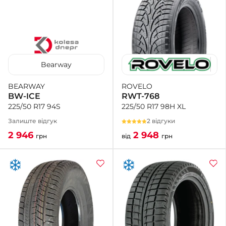
Bearway
ROVELO
BEARWAY
RWT-768
BW-ICE
225/50 R17 98H XL
225/50 R17 94S
2 відгуки
Залиште відгук
2 948
2 946
від
грн
грн