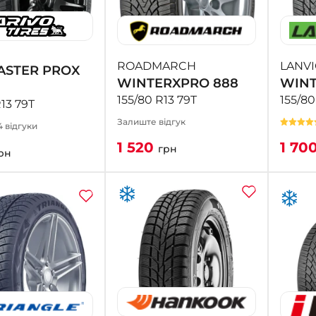
ROADMARCH
LANV
STER PROX
WINTERXPRO 888
WINT
155/80 R13 79T
155/80
R13 79T
Залиште відгук
4 відгуки
1 520
1 70
грн
рн