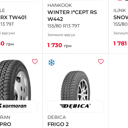
HANKOOK
LE
ILINK
WINTER I*CEPT RS
RX TW401
SNOW
W442
R13 79T
155/80
155/80 R13 79T
3 відгуки
Залиште
Залиште відгук
30
1 78
грн
1 730
грн
RAN
DEBICA
PRO
FRIGO 2