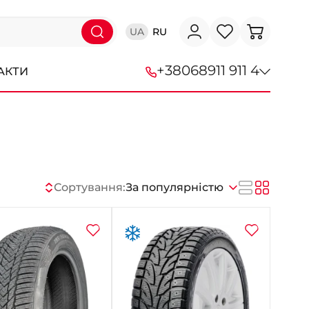
UA
RU
+38
068
911 911 4
АКТИ
+38 (068) 911-911-4
+38 (050) 911-911-4
+38 (067) 113-44-44
Сортування:
За популярністю
+38 (095) 276-44-44
+38 (067) 911-14-14
- на Щепкіна
+38 (098) 911-911-0
- на Тополі
+38 (098) 911-911-4