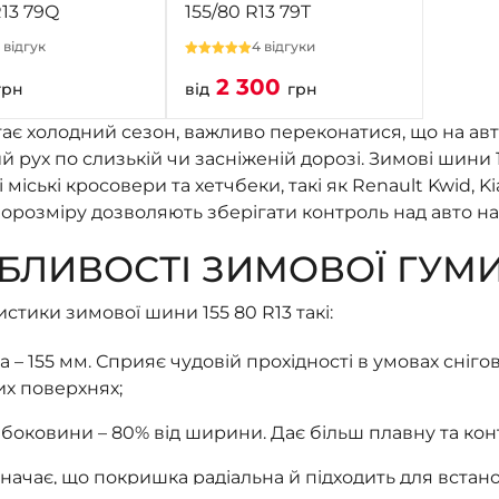
R13 79Q
155/80 R13 79T
1 відгук
4 відгуки
2 300
грн
від
грн
ає холодний сезон, важливо переконатися, що на авт
 рух по слизькій чи засніженій дорозі. Зимові шини
 міські кросовери та хетчбеки, такі як Renault Kwid, K
орозміру дозволяють зберігати контроль над авто нав
ЛИВОСТІ ЗИМОВОЇ ГУМИ 1
стики зимової шини 155 80 R13 такі:
 – 155 мм. Сприяє чудовій прохідності в умовах сні
их поверхнях;
 боковини – 80% від ширини. Дає більш плавну та кон
значає, що покришка радіальна й підходить для встан