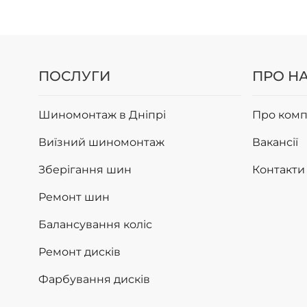
ПРИ
Cst Me
контакт
ПОСЛУГИ
ПРО Н
дорожн
керован
додава
Шиномонтаж в Дніпрі
Про комп
Viking
Виїзний шиномонтаж
Вакансії
забезп
Зберігання шин
Контакти
дозвол
робочій
Ремонт шин
викорис
деформ
Балансування коліс
Mirage
Ремонт дисків
ціною. 
Фарбування дисків
трьома
канавк