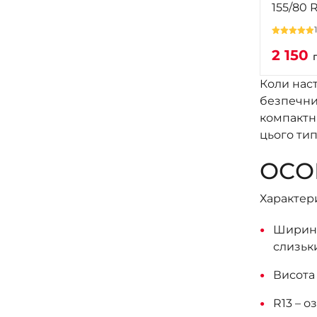
155/80 
2 150
Коли наст
безпечний
компактні
цього тип
ОСОБ
Характери
Ширина
слизьк
Висота
R13 – о