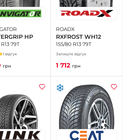
- на Калиновій
+38 (077) 7-184-184
- Донецьке шосе
IGATOR
ROADX
ERGRIP HP
RXFROST WH12
+38 (050)-911-911-2
- Щепкіна
 R13 79T
155/80 R13 79T
+38 (099)-643-33-77
1 відгук
Залиште відгук
- Тополь
0
1 712
грн
грн
+38 (068)-923-74-19
- Калинова