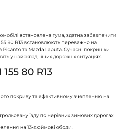
омобілі встановлена гума, здатна забезпечити
 155 80 R13 встановлюють переважно на
ia Picanto та Mazda Laputa. Сучасні покришки
іть у найскладніших дорожніх ситуаціях.
55 80 R13
гового покриву та ефективному зчепленню на
трольовану їзду по нерівних зимових дорогах;
овлення на 13-дюймові ободи.