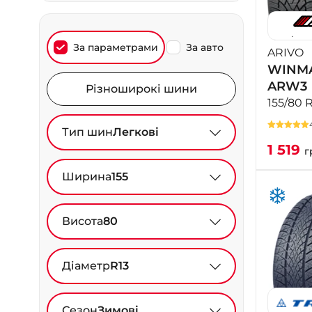
За параметрами
За авто
ARIVO
WINMA
ARW3
Різноширокі шини
155/80 
Тип шин
Легкові
1 519
г
Ширина
155
Висота
80
Діаметр
R13
Сезон
Зимові