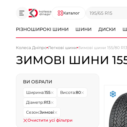
Каталог
РІЗНОШИРОКІ ШИНИ
ШИНИ
ДИСКИ
Ш
Колеса Дніпро
Легкові шини
Зимові шини 155/80 R1
ЗИМОВІ ШИНИ 155
ВИ ОБРАЛИ
Ширина:
155
Висота:
80
Діаметр:
R13
Сезон:
Зимові
Очистити усі фільтри