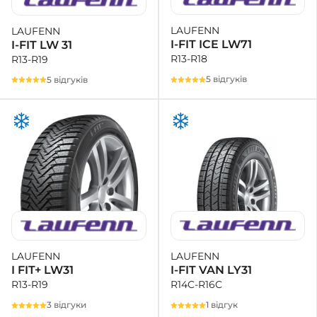
LAUFENN
LAUFENN
+38 (050)-911-911-2
I-FIT ICE LW71
I-FIT LW 31
- Щепкіна
R13-R18
R13-R19
+38 (099)-643-33-77
- Тополь
5 відгуків
5 відгуків
+38 (068)-923-74-19
- Калинова
LAUFENN
LAUFENN
I-FIT VAN LY31
I FIT+ LW31
R14C-R16C
R13-R19
1 відгук
3 відгуки