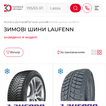
Колеса Дніпро
Легкові шини
Зимові шини Laufenn
ЗИМОВІ ШИНИ LAUFENN
+38 (068) 911-911-4
знайдено 4 моделі
+38 (050) 911-911-4
+38 (067) 113-44-44
Фільтр
За замовченням
+38 (095) 276-44-44
+38 (067) 911-14-14
- на Щепкіна
+38 (098) 911-911-0
- на Тополі
+38 (098) 911-911-4
- на Калиновій
+38 (077) 7-184-184
- Донецьке шосе