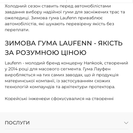
Холодний сезон ставить перед автомобілістами
завдання вибору надійної гуми для засніжених трас та
ожеледиці. Зимова гума Laufenn приваблює
автомобілістів, які шукають перевірену якість без
переплати.
ЗИМОВА ГУМА LAUFENN - ЯКІСТЬ
ЗА РОЗУМНОЮ ЦІНОЮ
Laufenn - молодий бренд концерну Hankook, створений
у 2014 році для масового сегмента. Гума Лауфен
виробляється на тих самих заводах, що й продукція
материнської компанії, із застосуванням схожих
технологій компаундів та архітектури протектора.
Корейські інженери сфокусувалися на створенні
моделей, які демонструють стабільну поведінку в
складних погодних ситуаціях. При цьому вартість
залишається доступною завдяки оптимізованим
виробничим процесам.
ПОСЛУГИ