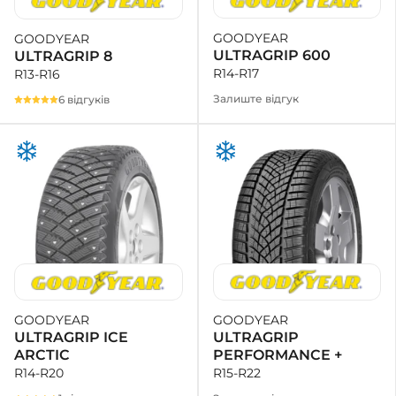
GOODYEAR
GOODYEAR
+38 (050)-911-911-2
ULTRAGRIP 600
ULTRAGRIP 8
- Щепкіна
R14-R17
R13-R16
+38 (099)-643-33-77
- Тополь
Залиште відгук
6 відгуків
+38 (068)-923-74-19
- Калинова
GOODYEAR
GOODYEAR
ULTRAGRIP
ULTRAGRIP ICE
PERFORMANCE +
ARCTIC
R15-R22
R14-R20