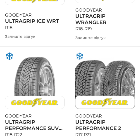
GOODYEAR
GOODYEAR
ULTRAGRIP
ULTRAGRIP ICE WRT
WRANGLER
R18
R18-R19
Залиште відгук
Залиште відгук
GOODYEAR
GOODYEAR
ULTRAGRIP
ULTRAGRIP
PERFORMANCE 2
PERFORMANCE SUV
GEN-1
R17-R21
R18-R22