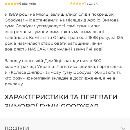
1 відгук
6 відгуків
У 1969 році на Місяці залишилися сліди покришок
Goodyear – їх встановили на місяцехід Apollo. Зимова
гума Goodyear успадковує ті самі принципи:
екстремальні умови вимагають максимальної
надійності. Компанія з Огайо працює з 1898 року, за 126
років навчилася створювати автошини, яким
довіряють NASCAR, Формула-1 і звичайні водії.
Завод у польській Дембіці знаходиться в 600
кілометрах від України. Логістика швидка, партії свіжі.
У «Колеса Дніпро» зимову гуму Goodyear обирають ті,
хто розуміє: компанія вкладає в дослідження, а не в
рекламу.
ХАРАКТЕРИСТИКИ ТА ПЕРЕВАГИ
ЗИМОВОЇ ГУМИ GOODYEAR
UltraGrip Ice+ – флагманська лінійка з системою
MultiControl Ice. Протектор містить тисячі мікрокромок,
які врізаються в крижану кірку. Зчеплення на льоду
ПОСЛУГИ