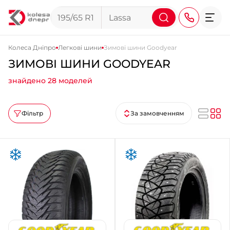
Колеса Дніпро
Легкові шини
Зимові шини Goodyear
ЗИМОВІ ШИНИ GOODYEAR
+38 (068) 911-911-4
знайдено 28 моделей
+38 (050) 911-911-4
+38 (067) 113-44-44
Фільтр
За замовченням
+38 (095) 276-44-44
+38 (067) 911-14-14
- на Щепкіна
+38 (098) 911-911-0
- на Тополі
+38 (098) 911-911-4
- на Калиновій
+38 (077) 7-184-184
- Донецьке шосе