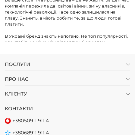
компанія пережила дві світові війни, зміну власників,
технологічні революції. І все одно залишилася на
плаву. Значить, вміють робити те, за що люди готові
платити.
В Україні бренд знають непогано. Не топ популярності,
але стабільна ніша між відвертим бюджетом і
преміумом. У «Колеса Дніпро» ці автошини
замовляютьті, хто розбирається: хочеться німецької
надійності без переплати за логотип.
ПОСЛУГИ
ОСНОВНІ ХАРАКТЕРИСТИКИ ТА
ПРО НАС
ПЕРЕВАГИ ШИН FULDA ДЛЯ ЗИМИ
КЛІЄНТУ
Візьмемо популярну модель Kristall Control HP2.
Спрямований візерунок протектора з чіткою
геометрією – ніякої художньої самодіяльності, все
КОНТАКТИ
прораховано в комп'ютерних симуляціях. Глибокі
канавки ріжуть снігову кашу як ніж масло, відводять
+38
050
911 911 4
воду блискавично. Ламелі під кутом – чіпляються за лід
мертвою хваткою.
+38
068
911 911 4