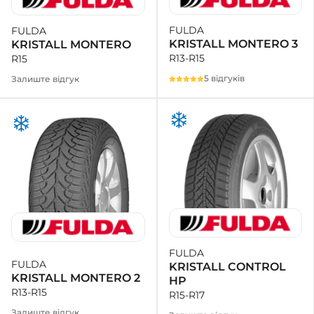
FULDA
FULDA
+38 (050)-911-911-2
KRISTALL MONTERO 3
KRISTALL MONTERO
- Щепкіна
R13-R15
R15
+38 (099)-643-33-77
- Тополь
5 відгуків
Залиште відгук
+38 (068)-923-74-19
- Калинова
FULDA
FULDA
KRISTALL CONTROL
KRISTALL MONTERO 2
HP
R13-R15
R15-R17
Залиште відгук