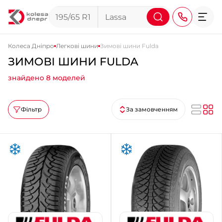
Колеса Дніпро
Легкові шини
Зимові шини Fulda
ЗИМОВІ ШИНИ FULDA
+38 (068) 911-911-4
знайдено 8 моделей
+38 (050) 911-911-4
+38 (067) 113-44-44
Фільтр
За замовченням
+38 (095) 276-44-44
+38 (067) 911-14-14
- на Щепкіна
+38 (098) 911-911-0
- на Тополі
+38 (098) 911-911-4
- на Калиновій
+38 (077) 7-184-184
- Донецьке шосе