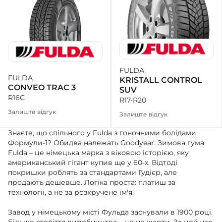
FULDA
FULDA
KRISTALL CONTROL
CONVEO TRAC 3
SUV
R16C
R17-R20
Залиште відгук
Залиште відгук
Знаєте, що спільного у Fulda з гоночними болідами
Формули-1? Обидва належать Goodyear. Зимова гума
Fulda – це німецька марка з віковою історією, яку
американський гігант купив ще у 60-х. Відтоді
покришки роблять за стандартами Гудієр, але
продають дешевше. Логіка проста: платиш за
технології, а не за розкручене ім'я.
Завод у німецькому місті Фульда заснували в 1900 році.
Більше століття виробництва – це не жарти. За цей час