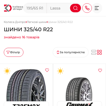
Колеса Дніпро
Легкові шини
Шини 325/40 R22
ШИНИ 325/40 R22
+38 (068) 911-911-4
знайдено 16 товарів
+38 (050) 911-911-4
+38 (067) 113-44-44
Фільтр
За популярністю
+38 (095) 276-44-44
+38 (067) 911-14-14
- на Щепкіна
+38 (098) 911-911-0
- на Тополі
+38 (098) 911-911-4
- на Калиновій
+38 (077) 7-184-184
- Донецьке шосе