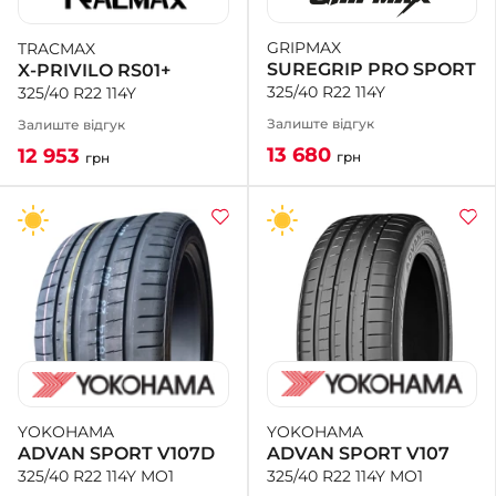
GRIPMAX
TRACMAX
+38 (050)-911-911-2
SUREGRIP PRO SPORT
X-PRIVILO RS01+
- Щепкіна
325/40 R22 114Y
325/40 R22 114Y
+38 (099)-643-33-77
- Тополь
Залиште відгук
Залиште відгук
+38 (068)-923-74-19
13 680
12 953
грн
грн
- Калинова
YOKOHAMA
YOKOHAMA
ADVAN SPORT V107
ADVAN SPORT V107D
325/40 R22 114Y MO1
325/40 R22 114Y MO1