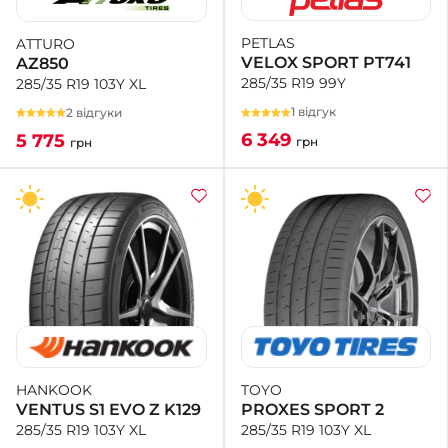
PETLAS
ATTURO
+38 (050)-911-911-2
VELOX SPORT PT741
AZ850
- Щепкіна
285/35 R19 99Y
285/35 R19 103Y XL
+38 (099)-643-33-77
- Тополь
1 відгук
2 відгуки
+38 (068)-923-74-19
6 349
5 775
грн
грн
- Калинова
TOYO
HANKOOK
PROXES SPORT 2
VENTUS S1 EVO Z K129
285/35 R19 103Y XL
285/35 R19 103Y XL