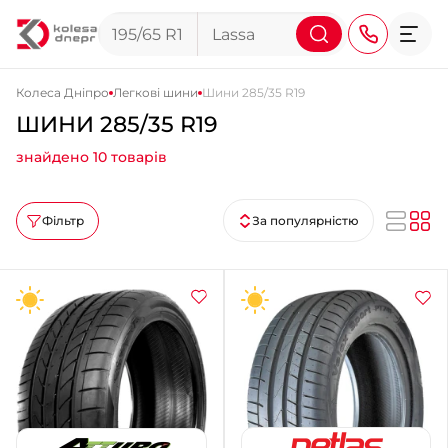
Колеса Дніпро
Легкові шини
Шини 285/35 R19
ШИНИ 285/35 R19
+38 (068) 911-911-4
знайдено 10 товарів
+38 (050) 911-911-4
+38 (067) 113-44-44
Фільтр
За популярністю
+38 (095) 276-44-44
+38 (067) 911-14-14
- на Щепкіна
+38 (098) 911-911-0
- на Тополі
+38 (098) 911-911-4
- на Калиновій
+38 (077) 7-184-184
- Донецьке шосе