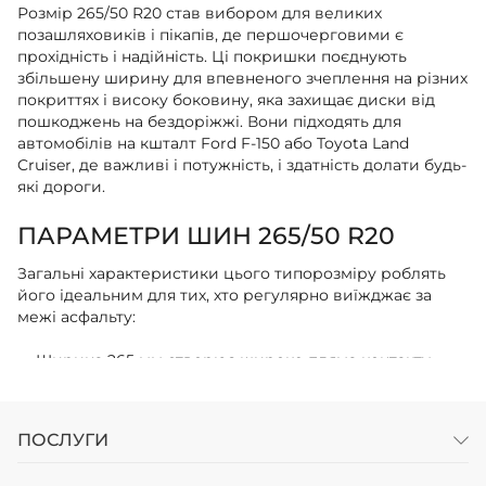
Розмір 265/50 R20 став вибором для великих
позашляховиків і пікапів, де першочерговими є
прохідність і надійність. Ці покришки поєднують
збільшену ширину для впевненого зчеплення на різних
покриттях і високу боковину, яка захищає диски від
пошкоджень на бездоріжжі. Вони підходять для
автомобілів на кшталт Ford F-150 або Toyota Land
Cruiser, де важливі і потужність, і здатність долати будь-
які дороги.
ПАРАМЕТРИ ШИН 265/50 R20
Загальні характеристики цього типорозміру роблять
його ідеальним для тих, хто регулярно виїжджає за
межі асфальту:
Ширина 265 мм створює широке пляма контакту,
підвищуючи тягу на ґрунті та стійкість при
буксируванні причепа;
ПОСЛУГИ
Профіль 50% (висота 133 мм) забезпечує запас
міцності боковини, пом’якшуючи удари від каменів і
колій без ризику пробити гуму;