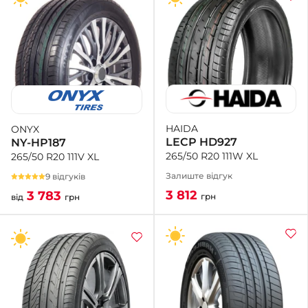
HAIDA
ONYX
LECP HD927
NY-HP187
265/50 R20 111W XL
265/50 R20 111V XL
Залиште відгук
9 відгуків
3 812
3 783
грн
від
грн