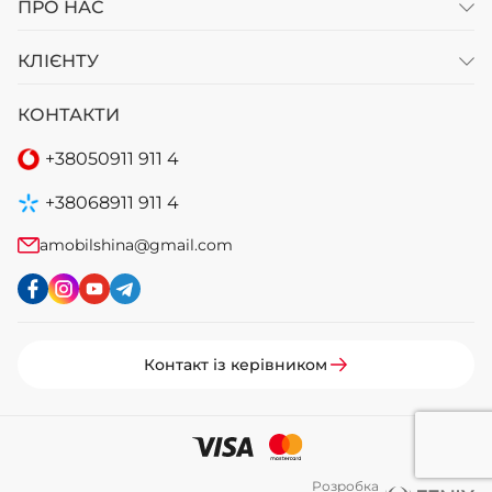
ПРО НАС
Діаметр 20 дюймів ідеально підходить для масивних
дисків повнорозмірних позашляховиків;
КЛІЄНТУ
Маса в межах 16–19 кг гарантує міцну конструкцію,
КОНТАКТИ
здатну витримувати навантаження важких
автомобілів і вантажів.
+38
050
911 911 4
МОДЕЛЬНИЙ РЯД
+38
068
911 911 4
Асортимент шин у цьому розмірі орієнтований на
amobilshina@gmail.com
власників автомобілів, яким потрібна універсальність
без компромісів. Виробники створюють рішення,
однаково ефективні на шосе та на ґрунтових дорогах.
Літня гума
Контакт із керівником
Літні шини 265/50 R20
призначені для впевненої
роботи як на міських вулицях, так і на ґрунтових
покриттях.
Наприклад, Yokohama Geolandar A/T G015 – ця покришка
розроблялася для американського ринку пікапів і
Розробка