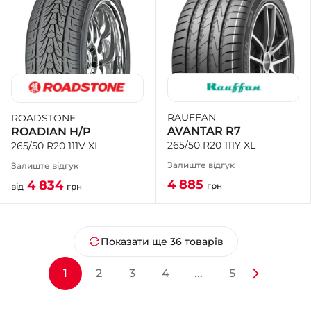
RAUFFAN
ROADSTONE
AVANTAR R7
ROADIAN H/P
265/50 R20 111Y XL
265/50 R20 111V XL
Залиште відгук
Залиште відгук
4 885
4 834
грн
від
грн
Показати ще 36 товарів
1
2
3
4
...
5