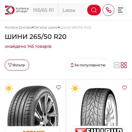
Колеса Дніпро
Легкові шини
Шини 265/50 R20
ШИНИ 265/50 R20
+38 (068) 911-911-4
знайдено 145 товарів
+38 (050) 911-911-4
+38 (067) 113-44-44
Фільтр
За популярністю
+38 (095) 276-44-44
+38 (067) 911-14-14
- на Щепкіна
+38 (098) 911-911-0
- на Тополі
+38 (098) 911-911-4
- на Калиновій
+38 (077) 7-184-184
- Донецьке шосе