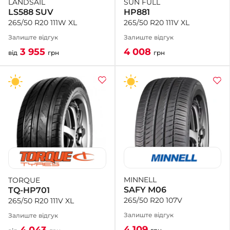
SUN FULL
LANDSAIL
HP881
LS588 SUV
265/50 R20 111V XL
265/50 R20 111W XL
Залиште відгук
Залиште відгук
4 008
3 955
грн
від
грн
MINNELL
TORQUE
SAFY M06
TQ-HP701
265/50 R20 107V
265/50 R20 111V XL
Залиште відгук
Залиште відгук
4 109
4 043