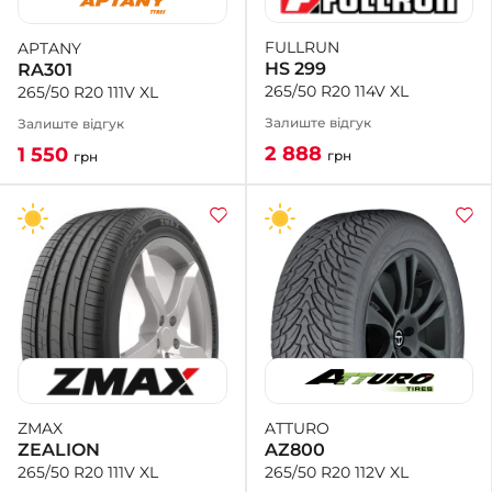
FULLRUN
APTANY
+38 (050)-911-911-2
HS 299
RA301
- Щепкіна
265/50 R20 114V XL
265/50 R20 111V XL
+38 (099)-643-33-77
- Тополь
Залиште відгук
Залиште відгук
+38 (068)-923-74-19
2 888
1 550
грн
грн
- Калинова
ATTURO
ZMAX
AZ800
ZEALION
265/50 R20 112V XL
265/50 R20 111V XL