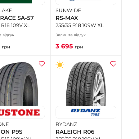
LAKE
SUNWIDE
RACE SA-57
RS-MAX
 R18 109V XL
255/55 R18 109W XL
 відгук
Залиште відгук
1
3 695
грн
грн
ONE
RYDANZ
ION P9S
RALEIGH R06