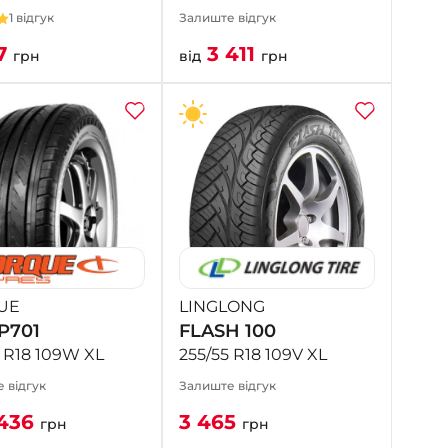
1 відгук
Залиште відгук
7
3 411
грн
від
грн
UE
LINGLONG
P701
FLASH 100
5 R18 109W XL
255/55 R18 109V XL
 відгук
Залиште відгук
436
3 465
грн
грн