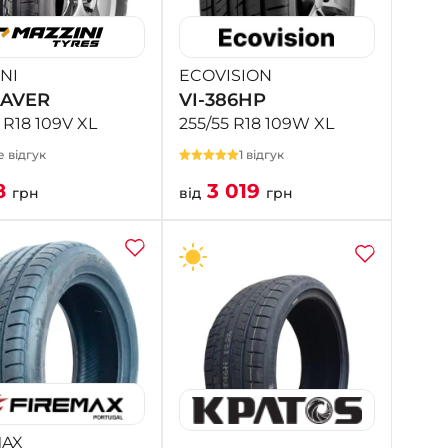
- на Калиновій
+38 (077) 7-184-184
- Донецьке шосе
NI
ECOVISION
AVER
VI-386HP
+38 (050)-911-911-2
 R18 109V XL
255/55 R18 109W XL
- Щепкіна
 відгук
1 відгук
+38 (099)-643-33-77
- Тополь
8
3 019
грн
від
грн
+38 (068)-923-74-19
- Калинова
MAX