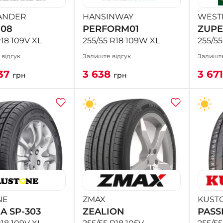
ANDER
HANSINWAY
WEST
U08
PERFORM01
ZUPE
R18 109V XL
255/55 R18 109W XL
255/55
1 відгук
Залиште відгук
Залиште
37
3 638
3 67
грн
грн
NE
ZMAX
KUST
A SP-303
ZEALION
PASS