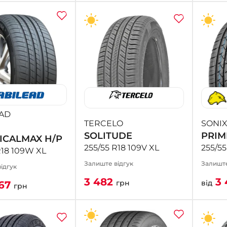
AD
TERCELO
SONI
SOLITUDE
PRIM
ICALMAX H/P
255/55 R18 109V XL
255/55
R18 109W XL
Залиште відгук
Залиште
ідгук
3 482
3 
грн
від
67
грн