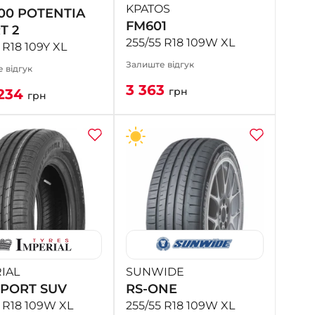
KPATOS
00 POTENTIA
FM601
T 2
255/55 R18 109W XL
 R18 109Y XL
Залиште відгук
 відгук
3 363
грн
234
грн
IAL
SUNWIDE
PORT SUV
RS-ONE
5 R18 109W XL
255/55 R18 109W XL