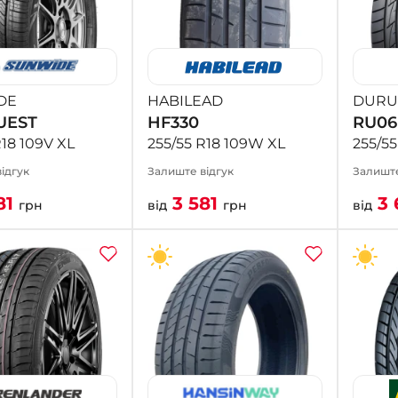
DE
HABILEAD
DURU
UEST
HF330
RU06
R18 109V XL
255/55 R18 109W XL
255/5
ідгук
Залиште відгук
Залиште
81
3 581
3 
грн
від
грн
від