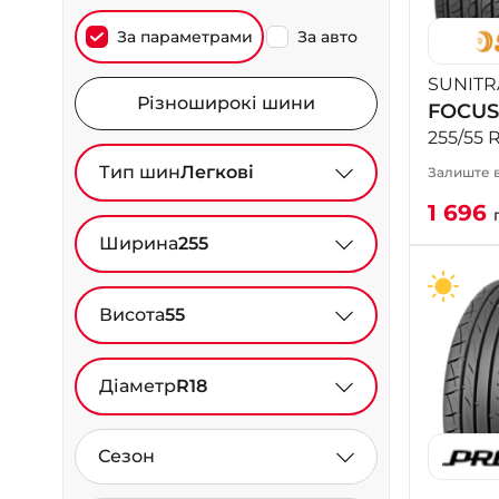
За параметрами
За авто
SUNITR
Різноширокі шини
FOCUS
255/55 
Тип шин
Легкові
Залиште в
1 696
Ширина
255
Висота
55
Діаметр
R18
Сезон