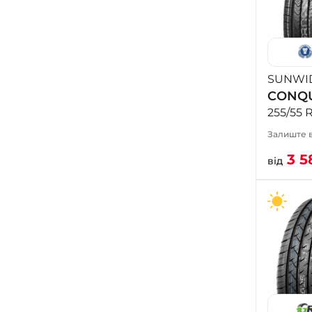
SUNWI
CONQ
255/55 
Залиште в
3 5
від