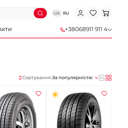
UA
RU
+38
068
911 911 4
АКТИ
+38 (068) 911-911-4
+38 (050) 911-911-4
+38 (067) 113-44-44
Сортування:
За популярністю
+38 (095) 276-44-44
+38 (067) 911-14-14
- на Щепкіна
+38 (098) 911-911-0
- на Тополі
+38 (098) 911-911-4