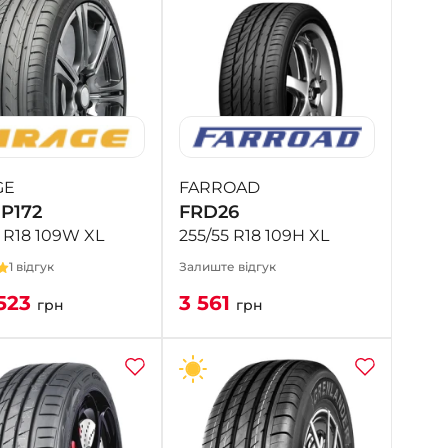
GE
FARROAD
P172
FRD26
5 R18 109W XL
255/55 R18 109H XL
1 відгук
Залиште відгук
523
3 561
грн
грн