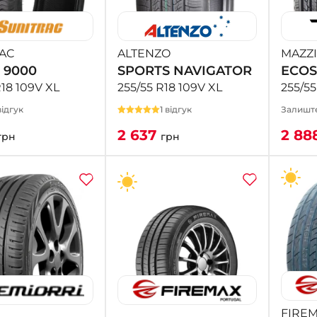
AC
ALTENZO
MAZZI
 9000
SPORTS NAVIGATOR
ECOS
R18 109V XL
255/55 R18 109V XL
255/55
ідгук
1 відгук
Залиште
2 637
2 88
грн
грн
FIRE