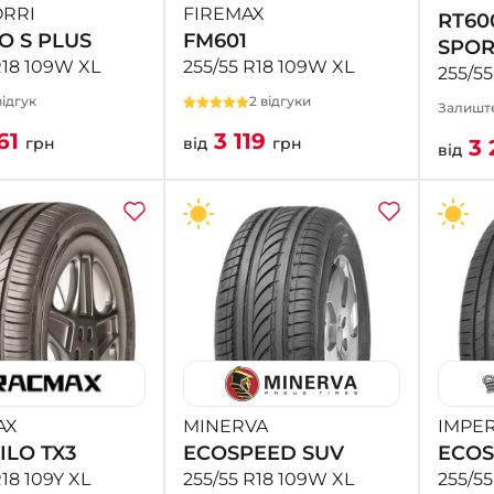
RRI
FIREMAX
RT60
O S PLUS
FM601
SPOR
R18 109W XL
255/55 R18 109W XL
255/55
ідгук
2 відгуки
Залиште
61
3 119
грн
від
грн
3 
від
AX
MINERVA
IMPER
ILO TX3
ECOSPEED SUV
ECOS
R18 109Y XL
255/55 R18 109W XL
255/5