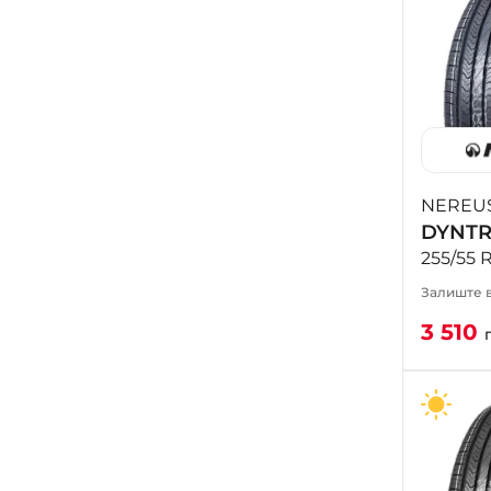
NEREU
DYNT
255/55 
Залиште в
3 510