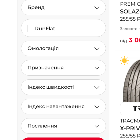
PREMIO
Бренд
SOLAZ
255/55 
RunFlat
Залиште в
3 0
від
Омологація
Призначення
Індекс швидкості
Індекс навантаження
TRACM
Посилення
X-PRIV
255/55 