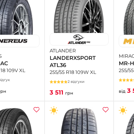
ATLANDER
S
MIRA
LANDERXSPORT
RAC
MR-H
ATL36
R18 109V XL
255/5
255/55 R18 109W XL
ідгук
2 відгуки
3 
грн
від
3 511
грн