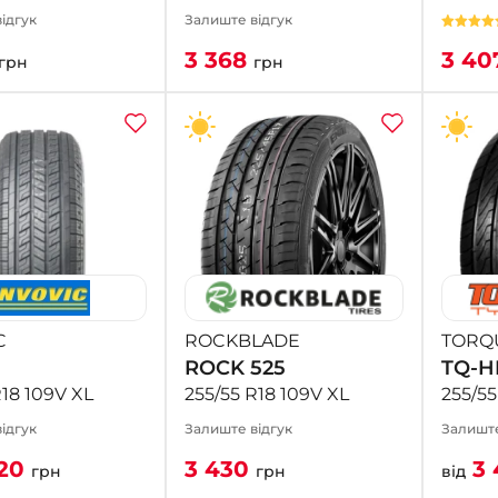
ідгук
Залиште відгук
3 368
3 40
грн
грн
C
ROCKBLADE
TORQ
ROCK 525
TQ-H
R18 109V XL
255/55 R18 109V XL
255/5
ідгук
Залиште відгук
Залиште
20
3 430
3 
грн
грн
від