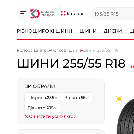
Каталог
РІЗНОШИРОКІ ШИНИ
ШИНИ
ДИСКИ
Ш
Колеса Дніпро
Легкові шини
Шини 255/55 R18
ШИНИ 255/55 R18
з
ВИ ОБРАЛИ
Ширина:
255
Висота:
55
Діаметр:
R18
Очистити усі фільтри