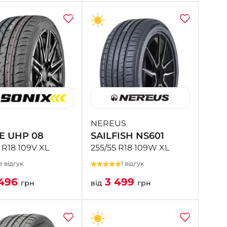
X
NEREUS
E UHP 08
SAILFISH NS601
 R18 109V XL
255/55 R18 109W XL
 відгук
1 відгук
496
3 499
грн
від
грн