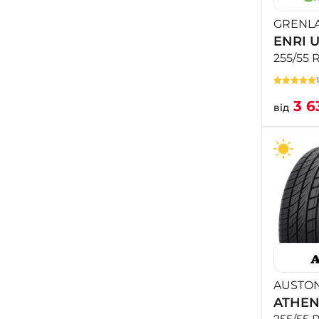
GRENL
ENRI 
255/55 
3 6
від
AUSTO
ATHEN