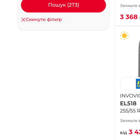
Пошук (273)
Залиште в
3 368
Скинути фільтр
INVOVI
EL518
255/55 
Залиште в
3 4
від