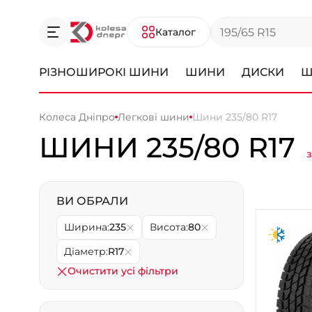
Каталог
РІЗНОШИРОКІ ШИНИ
ШИНИ
ДИСКИ
Ш
Колеса Дніпро
Легкові шини
Шини 235/80 R17
ШИНИ 235/80 R17
ВИ ОБРАЛИ
Ширина:
235
Висота:
80
Діаметр:
R17
Очистити усі фільтри