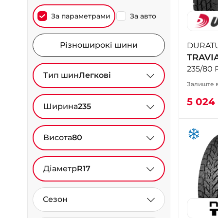
За параметрами
За авто
Різноширокі шини
DURAT
TRAVIA
235/80 R
Тип шин
Легкові
Залиште в
5 024
Ширина
235
Висота
80
Діаметр
R17
Сезон