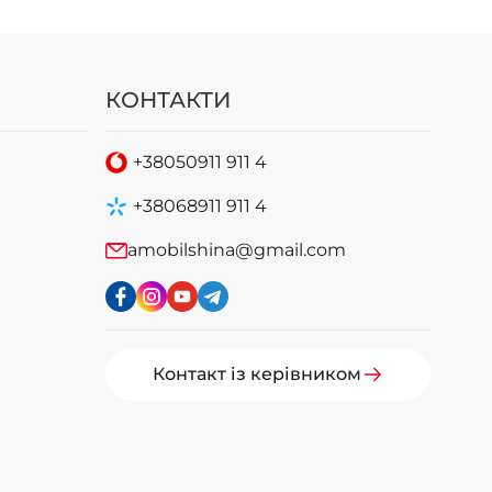
КОНТАКТИ
+38
050
911 911 4
+38
068
911 911 4
amobilshina@gmail.com
Контакт із керівником