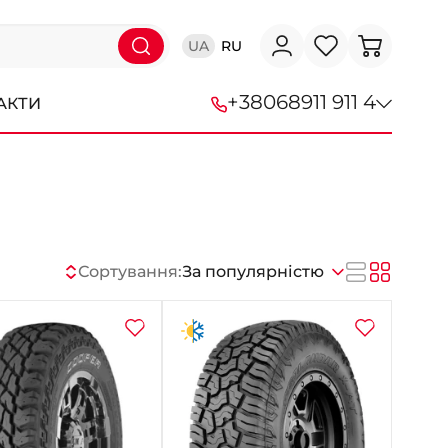
UA
RU
+38
068
911 911 4
АКТИ
+38 (068) 911-911-4
+38 (050) 911-911-4
+38 (067) 113-44-44
Сортування:
За популярністю
+38 (095) 276-44-44
+38 (067) 911-14-14
- на Щепкіна
+38 (098) 911-911-0
- на Тополі
+38 (098) 911-911-4