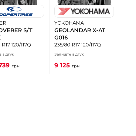
- на Калиновій
+38 (077) 7-184-184
- Донецьке шосе
ER
YOKOHAMA
OVERER S/T
GEOLANDAR X-AT
+38 (050)-911-911-2
X
G016
- Щепкіна
 R17 120/117Q
235/80 R17 120/117Q
+38 (099)-643-33-77
 відгук
Залиште відгук
- Тополь
739
9 125
+38 (068)-923-74-19
грн
грн
- Калинова