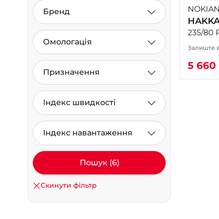
NOKIA
Бренд
HAKKA
235/80 
Омологація
Залиште в
5 660
Призначення
Індекс швидкості
Індекс навантаження
Пошук (6)
Скинути фільтр