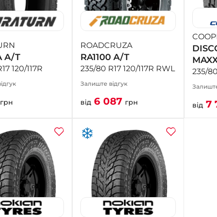
COOP
URN
ROADCRUZA
DISC
 A/T
RA1100 A/T
MAX
17 120/117R
235/80 R17 120/117R RWL
235/80
ідгук
Залиште відгук
Залиште
6 087
грн
від
грн
7 
від