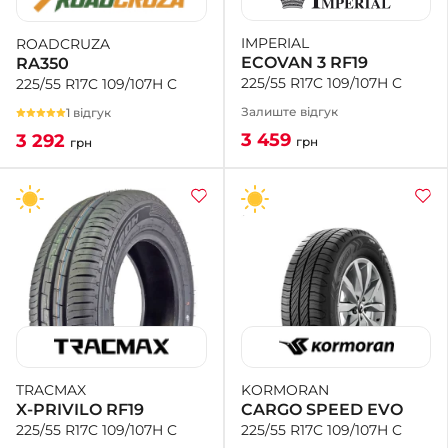
IMPERIAL
ROADCRUZA
+38 (050)-911-911-2
ECOVAN 3 RF19
RA350
- Щепкіна
225/55 R17C 109/107H C
225/55 R17C 109/107H C
+38 (099)-643-33-77
- Тополь
Залиште відгук
1 відгук
+38 (068)-923-74-19
3 459
3 292
грн
грн
- Калинова
KORMORAN
TRACMAX
CARGO SPEED EVO
X-PRIVILO RF19
225/55 R17C 109/107H C
225/55 R17C 109/107H C