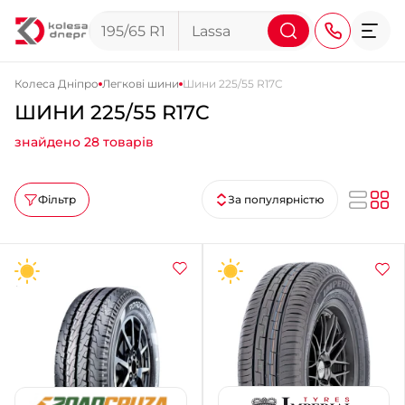
Колеса Дніпро
Легкові шини
Шини 225/55 R17C
ШИНИ 225/55 R17C
+38 (068) 911-911-4
знайдено 28 товарів
+38 (050) 911-911-4
+38 (067) 113-44-44
Фільтр
За популярністю
+38 (095) 276-44-44
+38 (067) 911-14-14
- на Щепкіна
+38 (098) 911-911-0
- на Тополі
+38 (098) 911-911-4
- на Калиновій
+38 (077) 7-184-184
- Донецьке шосе