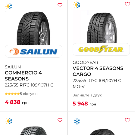
GOODYEAR
SAILUN
VECTOR 4 SEASONS
COMMERCIO 4
CARGO
SEASONS
225/55 R17C 109/107H C
225/55 R17C 109/107H C
MO-V
5 відгуків
Залиште відгук
4 838
5 948
грн
грн