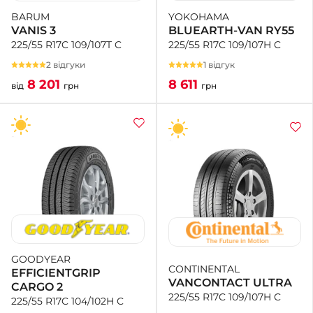
YOKOHAMA
BARUM
BLUEARTH-VAN RY55
VANIS 3
225/55 R17C 109/107H C
225/55 R17C 109/107T C
1 відгук
2 відгуки
8 611
8 201
грн
від
грн
GOODYEAR
CONTINENTAL
EFFICIENTGRIP
VANCONTACT ULTRA
CARGO 2
225/55 R17C 109/107H C
225/55 R17C 104/102H C