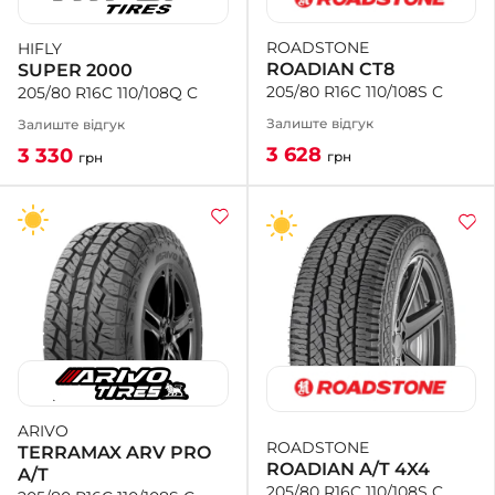
ROADSTONE
HIFLY
+38 (050)-911-911-2
ROADIAN CT8
SUPER 2000
- Щепкіна
205/80 R16C 110/108S C
205/80 R16C 110/108Q C
+38 (099)-643-33-77
- Тополь
Залиште відгук
Залиште відгук
+38 (068)-923-74-19
3 628
3 330
грн
грн
- Калинова
ARIVO
ROADSTONE
TERRAMAX ARV PRO
ROADIAN A/T 4X4
A/T
205/80 R16C 110/108S C