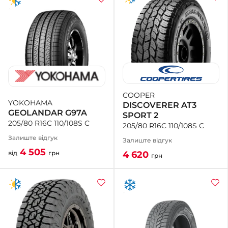
COOPER
YOKOHAMA
DISCOVERER AT3
GEOLANDAR G97A
SPORT 2
205/80 R16C 110/108S C
205/80 R16C 110/108S C
Залиште відгук
Залиште відгук
4 505
4 620
від
грн
грн