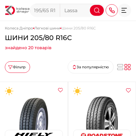
Колеса Дніпро
Легкові шини
Шини 205/80 R16C
ШИНИ 205/80 R16C
+38 (068) 911-911-4
знайдено 20 товарів
+38 (050) 911-911-4
+38 (067) 113-44-44
Фільтр
За популярністю
+38 (095) 276-44-44
+38 (067) 911-14-14
- на Щепкіна
+38 (098) 911-911-0
- на Тополі
+38 (098) 911-911-4
- на Калиновій
+38 (077) 7-184-184
- Донецьке шосе