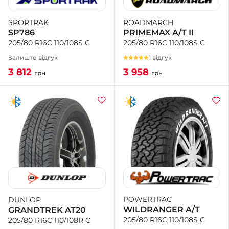
ROADMARCH
SPORTRAK
PRIMEMAX A/T II
SP786
205/80 R16C 110/108S C
205/80 R16C 110/108S C
1 відгук
Залиште відгук
3 958
3 812
грн
грн
POWERTRAC
DUNLOP
WILDRANGER A/T
GRANDTREK AT20
205/80 R16C 110/108S C
205/80 R16C 110/108R C