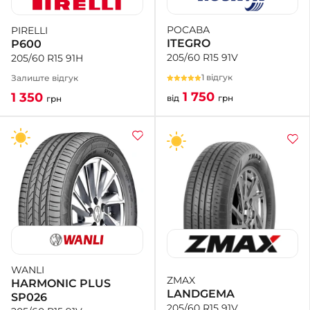
РОСАВА
PIRELLI
+38 (050)-911-911-2
ITEGRO
P600
- Щепкіна
205/60 R15 91V
205/60 R15 91H
+38 (099)-643-33-77
- Тополь
1 відгук
Залиште відгук
+38 (068)-923-74-19
1 750
1 350
від
грн
грн
- Калинова
WANLI
ZMAX
HARMONIC PLUS
LANDGEMA
SP026
205/60 R15 91V