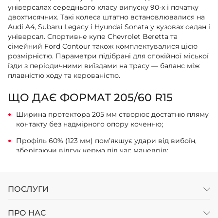
універсалах середнього класу випуску 90-х і початку
двохтисячних. Такі колеса штатно встановлювалися на
Audi A4, Subaru Legacy і Hyundai Sonata у кузовах седан і
універсал. Спортивне купе Chevrolet Beretta та
сімейний Ford Contour також комплектувалися цією
розмірністю. Параметри підібрані для спокійної міської
їзди з періодичними виїздами на трасу — баланс між
плавністю ходу та керованістю.
ЩО ДАЄ ФОРМАТ 205/60 R15
Ширина протектора 205 мм створює достатню пляму
контакту без надмірного опору коченню;
Профіль 60% (123 мм) пом’якшує удари від вибоїн,
зберігаючи відгук керма під час маневрів;
П’ятнадцятий радіус посадки дозволяє встановити
гальмівні механізми середнього розміру;
ПОСЛУГИ
Загальний діаметр колеса 627 мм підходить для
двигунів об’ємом 1.8–2.5 літра без перевантаження
ПРО НАС
трансмісії.