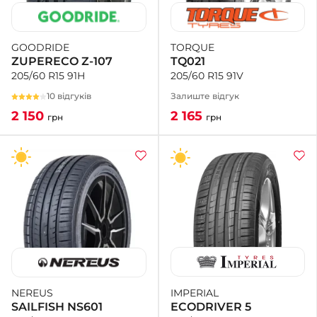
TORQUE
GOODRIDE
TQ021
ZUPERECO Z-107
205/60 R15 91V
205/60 R15 91H
Залиште відгук
10 відгуків
2 165
2 150
грн
грн
IMPERIAL
NEREUS
ECODRIVER 5
SAILFISH NS601