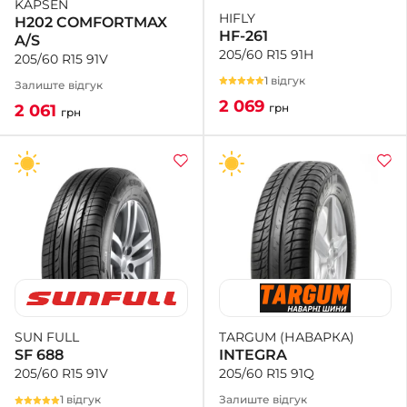
KAPSEN
HIFLY
H202 COMFORTMAX
HF-261
A/S
205/60 R15 91H
205/60 R15 91V
1 відгук
Залиште відгук
2 069
грн
2 061
грн
TARGUM (НАВАРКА)
SUN FULL
INTEGRA
SF 688
205/60 R15 91Q
205/60 R15 91V
Залиште відгук
1 відгук