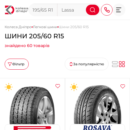
Колеса Дніпро
Легкові шини
Шини 205/60 R15
ШИНИ 205/60 R15
+38 (068) 911-911-4
знайдено 60 товарів
+38 (050) 911-911-4
+38 (067) 113-44-44
Фільтр
За популярністю
+38 (095) 276-44-44
+38 (067) 911-14-14
- на Щепкіна
+38 (098) 911-911-0
- на Тополі
+38 (098) 911-911-4
- на Калиновій
+38 (077) 7-184-184
- Донецьке шосе