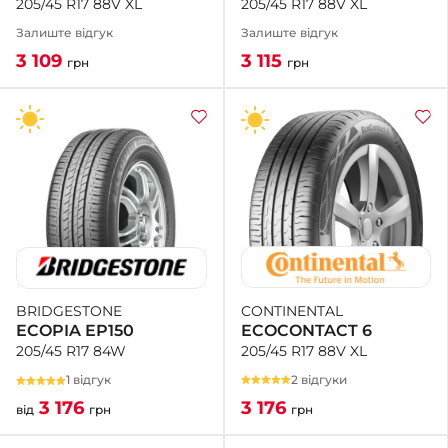
205/45 R17 88V XL
205/45 R17 88V XL
Залиште відгук
Залиште відгук
3 115
3 109
грн
грн
CONTINENTAL
BRIDGESTONE
ECOCONTACT 6
ECOPIA EP150
205/45 R17 88V XL
205/45 R17 84W
2 відгуки
1 відгук
3 176
3 176
грн
від
грн