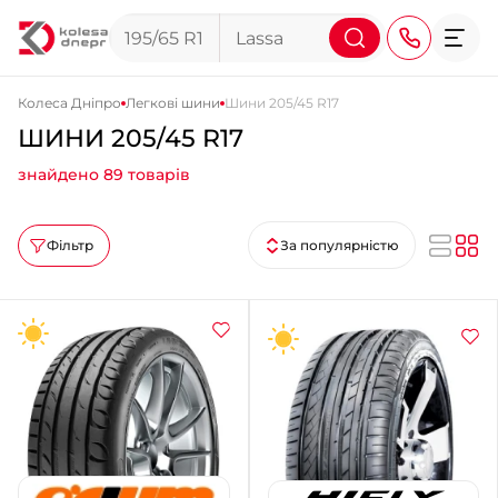
Колеса Дніпро
Легкові шини
Шини 205/45 R17
ШИНИ 205/45 R17
+38 (068) 911-911-4
знайдено 89 товарів
+38 (050) 911-911-4
+38 (067) 113-44-44
Фільтр
За популярністю
+38 (095) 276-44-44
+38 (067) 911-14-14
- на Щепкіна
+38 (098) 911-911-0
- на Тополі
+38 (098) 911-911-4
- на Калиновій
+38 (077) 7-184-184
- Донецьке шосе