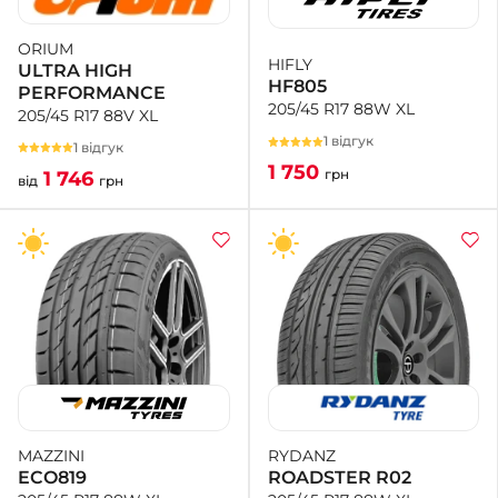
ORIUM
+38 (050)-911-911-2
HIFLY
ULTRA HIGH
- Щепкіна
HF805
PERFORMANCE
+38 (099)-643-33-77
205/45 R17 88W XL
205/45 R17 88V XL
- Тополь
1 відгук
+38 (068)-923-74-19
1 відгук
- Калинова
1 750
грн
1 746
від
грн
RYDANZ
MAZZINI
ROADSTER R02
ECO819