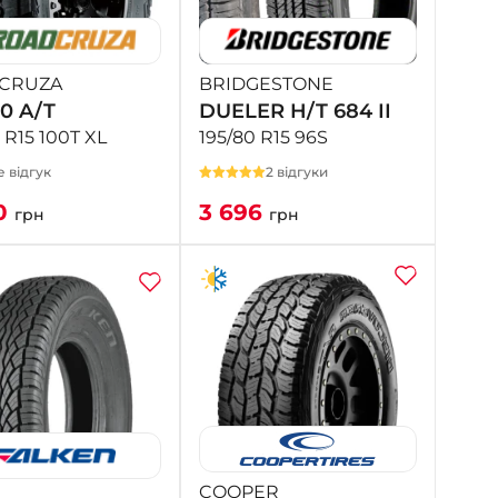
- на Калиновій
+38 (077) 7-184-184
- Донецьке шосе
CRUZA
BRIDGESTONE
0 A/T
DUELER H/T 684 II
+38 (050)-911-911-2
 R15 100T XL
195/80 R15 96S
- Щепкіна
 відгук
2 відгуки
+38 (099)-643-33-77
- Тополь
0
3 696
грн
грн
+38 (068)-923-74-19
- Калинова
COOPER