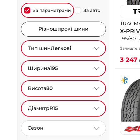
За параметрами
За авто
TRACM
Різноширокі шини
X-PRIV
195/80 
Тип шин
Легкові
Залиште в
3 247
Ширина
195
Висота
80
Діаметр
R15
Сезон