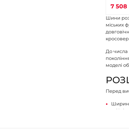
7 508
Шини розм
міських ф
довговічн
кросовері
До числа 
покоління)
моделі об
РОЗ
Перед виб
Ширина
стійкіс
Висота 