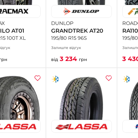
AX
DUNLOP
ROAD
ILO AT01
GRANDTREK AT20
RA110
R15 100T XL
195/80 R15 96S
195/80
ідгук
Залиште відгук
Залиште
3 234
3 43
грн
від
грн