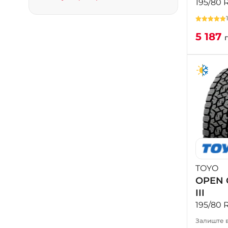
195/80 
5 187
TOYO
OPEN 
III
195/80 
Залиште в