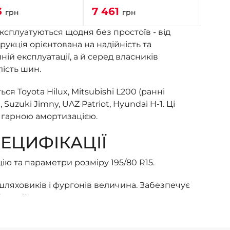
3
7 461
грн
грн
ксплуатуються щодня без простоїв - від
рукція орієнтована на надійність та
ій експлуатації, а й серед власників
ість шин.
я Toyota Hilux, Mitsubishi L200 (ранні
 Suzuki Jimny, UAZ Patriot, Hyundai H-1. Ці
 з гарною амортизацією.
ЕЦИФІКАЦІЇ
ю та параметри розміру 195/80 R15.
шляховиків і фургонів величина. Забезпечує
 без зайвого опору коченню;
іль підвищує комфорт на нерівних дорогах,