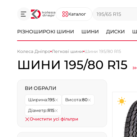
Каталог
РІЗНОШИРОКІ ШИНИ
ШИНИ
ДИСКИ
Ш
Колеса Дніпро
Легкові шини
Шини 195/80 R15
ШИНИ 195/80 R15
з
ВИ ОБРАЛИ
Ширина:
195
Висота:
80
Діаметр:
R15
Очистити усі фільтри