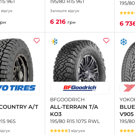
R15 96T
195/80 R15 96T
195/80
1 відгук
Залиште відгук
6 216
грн
грн
6 73
BFGOODRICH
YOKO
COUNTRY A/T
ALL-TERRAIN T/A
BLUE
KO3
V905
R15 96S
195/80 R15 107S RWL
195/80
ідгук
3 відгуки