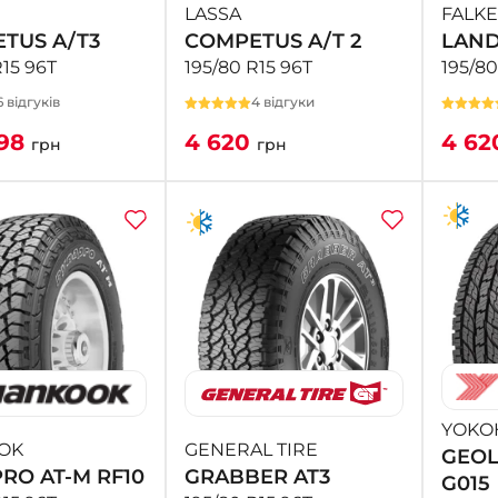
LASSA
FALK
TUS A/T3
COMPETUS A/T 2
LANDA
R15 96T
195/80 R15 96T
195/80
6 відгуків
4 відгуки
98
4 620
4 6
грн
грн
YOKO
OK
GENERAL TIRE
GEOL
RO AT-M RF10
GRABBER AT3
G015