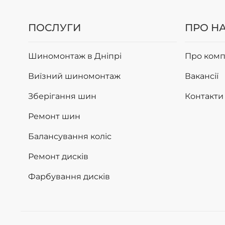
знижує
Радіаль
ПОСЛУГИ
ПРО Н
центру
Посадко
Шиномонтаж в Дніпрі
Про комп
пікапів
Виїзний шиномонтаж
Вакансії
Зовнішній
Зберігання шин
Контакти
спідомет
зберегти 
Ремонт шин
СЕЗ
Балансування коліс
Вибір се
Ремонт дисків
розміру 1
Фарбування дисків
Літні
Літні шин
керованіс