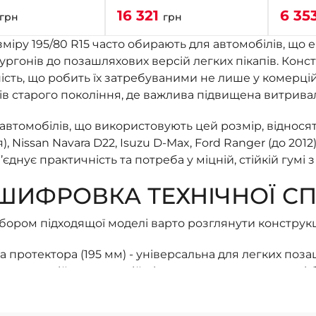
16 321
6 35
грн
грн
іру 195/80 R15 часто обирають для автомобілів, що е
ургонів до позашляхових версій легких пікапів. Конст
ість, що робить їх затребуваними не лише у комерційн
в старого покоління, де важлива підвищена витривал
автомобілів, що використовують цей розмір, відносятьс
, Nissan Navara D22, Isuzu D-Max, Ford Ranger (до 2012),
’єднує практичність та потреба у міцній, стійкій гумі
ШИФРОВКА ТЕХНІЧНОЇ СП
ором підходящої моделі варто розглянути конструкці
 протектора (195 мм) - універсальна для легких поза
ть на прямій та достатній рівень зчеплення на ґрунті
профілю (80%, тобто близько 156 мм) - високий проф