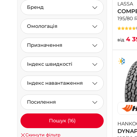
LASSA
Бренд
COMPE
195/80 
Омологація
4 3
від
Призначення
Індекс швидкості
Індекс навантаження
Посилення
Пошук (16)
HANKO
DYNAP
Скинути фільтр