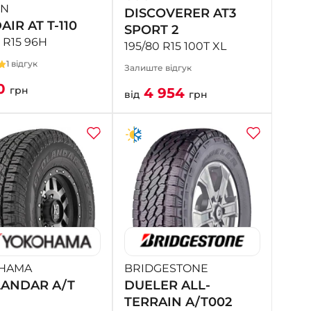
EN
DISCOVERER AT3
IR AT T-110
SPORT 2
 R15 96H
195/80 R15 100T XL
1 відгук
Залиште відгук
20
грн
4 954
від
грн
HAMA
BRIDGESTONE
ANDAR A/T
DUELER ALL-
TERRAIN A/T002