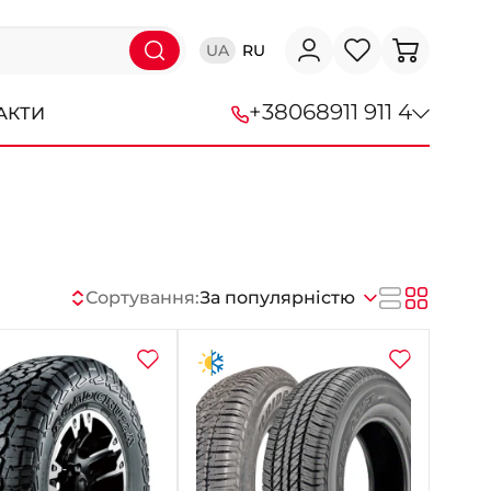
UA
RU
+38
068
911 911 4
АКТИ
+38 (068) 911-911-4
+38 (050) 911-911-4
+38 (067) 113-44-44
Сортування:
За популярністю
+38 (095) 276-44-44
+38 (067) 911-14-14
- на Щепкіна
+38 (098) 911-911-0
- на Тополі
+38 (098) 911-911-4