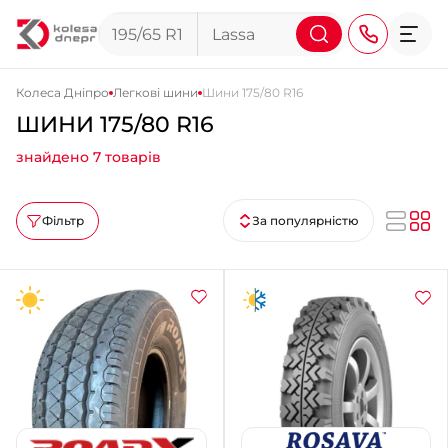
Колеса Дніпро
Легкові шини
Шини 175/80 R16
ШИНИ 175/80 R16
+38 (068) 911-911-4
знайдено 7 товарів
+38 (050) 911-911-4
+38 (067) 113-44-44
Фільтр
За популярністю
+38 (095) 276-44-44
+38 (067) 911-14-14
- на Щепкіна
+38 (098) 911-911-0
- на Тополі
+38 (098) 911-911-4
- на Калиновій
+38 (077) 7-184-184
- Донецьке шосе