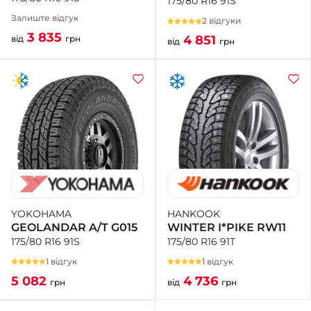
175/80 R16 91S
Залиште відгук
2 відгуки
3 835
4 851
від
грн
від
грн
HANKOOK
YOKOHAMA
WINTER I*PIKE RW11
GEOLANDAR A/T G015
175/80 R16 91T
175/80 R16 91S
1 відгук
1 відгук
4 736
5 082
від
грн
грн