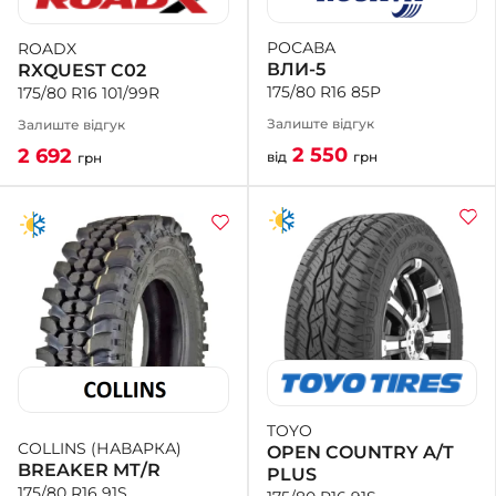
РОСАВА
ROADX
+38 (050)-911-911-2
ВЛИ-5
RXQUEST C02
- Щепкіна
175/80 R16 85P
175/80 R16 101/99R
+38 (099)-643-33-77
- Тополь
Залиште відгук
Залиште відгук
+38 (068)-923-74-19
2 550
2 692
від
грн
грн
- Калинова
TOYO
COLLINS (НАВАРКА)
OPEN COUNTRY A/T
BREAKER MT/R
PLUS
175/80 R16 91S