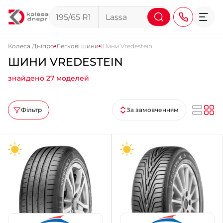
Колеса Дніпро
Легкові шини
Шини Vredestein
ШИНИ VREDESTEIN
+38 (068) 911-911-4
знайдено 27 моделей
+38 (050) 911-911-4
+38 (067) 113-44-44
Фільтр
За замовченням
+38 (095) 276-44-44
+38 (067) 911-14-14
- на Щепкіна
+38 (098) 911-911-0
- на Тополі
+38 (098) 911-911-4
- на Калиновій
+38 (077) 7-184-184
- Донецьке шосе