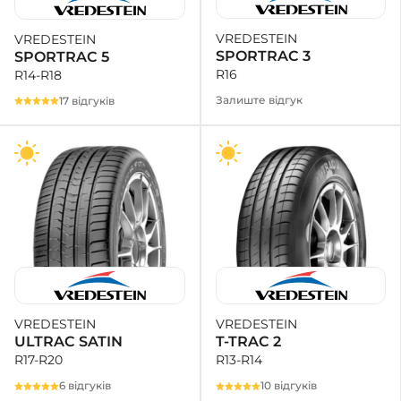
VREDESTEIN
VREDESTEIN
+38 (050)-911-911-2
SPORTRAC 3
SPORTRAC 5
- Щепкіна
R16
R14-R18
+38 (099)-643-33-77
- Тополь
Залиште відгук
17 відгуків
+38 (068)-923-74-19
- Калинова
VREDESTEIN
VREDESTEIN
T-TRAC 2
ULTRAC SATIN
R13-R14
R17-R20
10 відгуків
6 відгуків