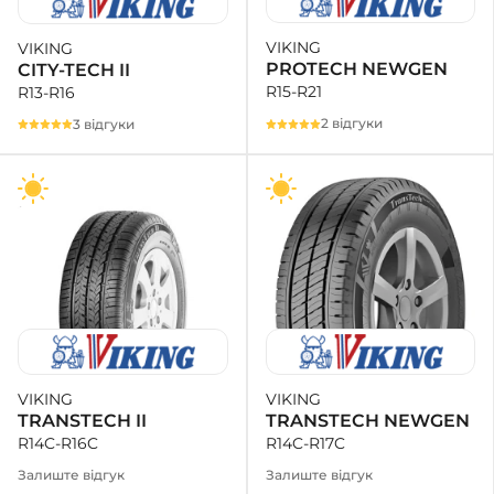
VIKING
VIKING
+38 (050)-911-911-2
PROTECH NEWGEN
CITY-TECH II
- Щепкіна
R15-R21
R13-R16
+38 (099)-643-33-77
- Тополь
2 відгуки
3 відгуки
+38 (068)-923-74-19
- Калинова
VIKING
VIKING
TRANSTECH NEWGEN
TRANSTECH II
R14C-R17C
R14C-R16C
Залиште відгук
Залиште відгук