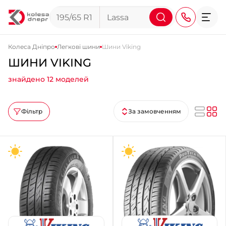
Колеса Дніпро
Легкові шини
Шини Viking
ШИНИ VIKING
+38 (068) 911-911-4
знайдено 12 моделей
+38 (050) 911-911-4
+38 (067) 113-44-44
Фільтр
За замовченням
+38 (095) 276-44-44
+38 (067) 911-14-14
- на Щепкіна
+38 (098) 911-911-0
- на Тополі
+38 (098) 911-911-4
- на Калиновій
+38 (077) 7-184-184
- Донецьке шосе