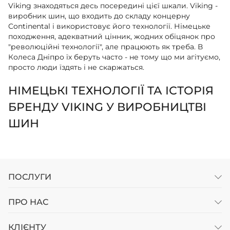
Viking знаходяться десь посередині цієї шкали. Viking -
виробник шин, що входить до складу концерну
Continental і використовує його технології. Німецьке
походження, адекватний цінник, жодних обіцянок про
"революційні технології", але працюють як треба. В
Колеса Дніпро їх беруть часто - не тому що ми агітуємо,
просто люди їздять і не скаржаться.
НІМЕЦЬКІ ТЕХНОЛОГІЇ ТА ІСТОРІЯ
БРЕНДУ VIKING У ВИРОБНИЦТВІ
ШИН
Резина Viking належить концерну Continental - одному
з найбільших виробників автокомпонентів у світі.
Бренд створювався для європейського ринку як
альтернатива преміальним лінійкам. Логіка проста: не
ПОСЛУГИ
кожному потрібні топові характеристики, але якість
має бути на рівні.
ПРО НАС
Виробництво організовано на заводах у Європі та Азії.
Технологічний процес ідентичний флагманським
КЛІЄНТУ