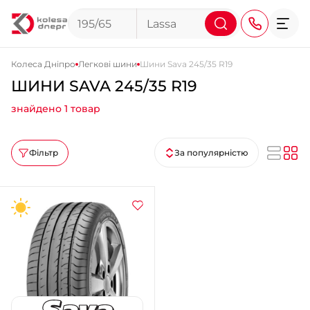
Колеса Дніпро
Легкові шини
Шини Sava 245/35 R19
ШИНИ SAVA 245/35 R19
+38 (068) 911-911-4
знайдено 1 товар
+38 (050) 911-911-4
+38 (067) 113-44-44
Фільтр
За популярністю
+38 (095) 276-44-44
+38 (067) 911-14-14
- на Щепкіна
+38 (098) 911-911-0
- на Тополі
+38 (098) 911-911-4
- на Калиновій
+38 (077) 7-184-184
- Донецьке шосе