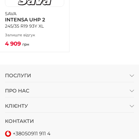
SAVA
+38 (050)-911-911-2
INTENSA UHP 2
- Щепкіна
245/35 R19 93Y XL
+38 (099)-643-33-77
- Тополь
Залиште відгук
+38 (068)-923-74-19
4 909
грн
- Калинова
ПОСЛУГИ
ПРО НАС
КЛІЄНТУ
КОНТАКТИ
+38
050
911 911 4