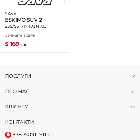
SAVA
+38 (050)-911-911-2
ESKIMO SUV 2
- Щепкіна
235/55 R17 103H XL
+38 (099)-643-33-77
- Тополь
Залиште відгук
+38 (068)-923-74-19
5 169
грн
- Калинова
ПОСЛУГИ
ПРО НАС
КЛІЄНТУ
КОНТАКТИ
+38
050
911 911 4