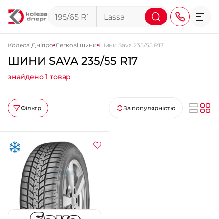
Колеса Дніпро
Легкові шини
Шини Sava 235/55 R17
ШИНИ SAVA 235/55 R17
+38 (068) 911-911-4
знайдено 1 товар
+38 (050) 911-911-4
+38 (067) 113-44-44
Фільтр
За популярністю
+38 (095) 276-44-44
+38 (067) 911-14-14
- на Щепкіна
+38 (098) 911-911-0
- на Тополі
+38 (098) 911-911-4
- на Калиновій
+38 (077) 7-184-184
- Донецьке шосе