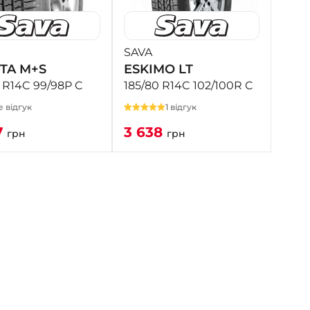
- на Калиновій
+38 (077) 7-184-184
- Донецьке шосе
SAVA
TA M+S
ESKIMO LT
+38 (050)-911-911-2
 R14C 99/98P C
185/80 R14C 102/100R C
- Щепкіна
 відгук
1 відгук
+38 (099)-643-33-77
- Тополь
7
3 638
грн
грн
+38 (068)-923-74-19
- Калинова