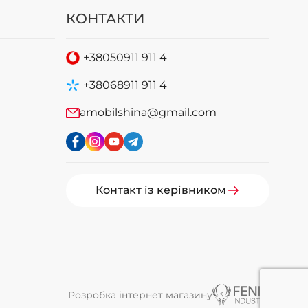
КОНТАКТИ
+38
050
911 911 4
+38
068
911 911 4
amobilshina@gmail.com
Контакт із керівником
Розробка інтернет магазину