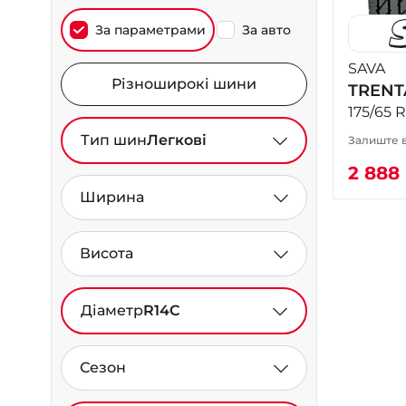
За параметрами
За авто
SAVA
Різноширокі шини
TRENT
175/65 
Тип шин
Легкові
Залиште в
2 888
Ширина
Висота
Діаметр
R14C
Сезон