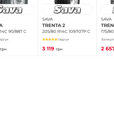
SAVA
SAVA
A
TRENTA 2
TREN
R14C 90/88T C
205/80 R14C 109/107P C
175/80
ідгук
1 відгук
Залиште
3 119
2 65
грн
грн