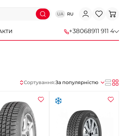
UA
RU
+38
068
911 911 4
АКТИ
+38 (068) 911-911-4
+38 (050) 911-911-4
+38 (067) 113-44-44
Сортування:
За популярністю
+38 (095) 276-44-44
+38 (067) 911-14-14
- на Щепкіна
+38 (098) 911-911-0
- на Тополі
+38 (098) 911-911-4