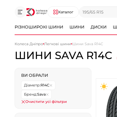
Каталог
РІЗНОШИРОКІ ШИНИ
ШИНИ
ДИСКИ
Ш
Колеса Дніпро
Легкові шини
Шини Sava R14C
ШИНИ SAVA R14C
ВИ ОБРАЛИ
Діаметр:
R14C
Бренд:
Sava
Очистити усі фільтри