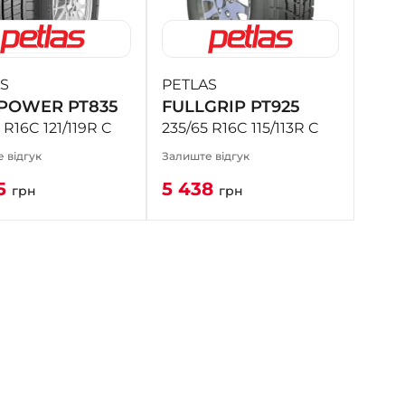
- на Калиновій
+38 (077) 7-184-184
- Донецьке шосе
S
PETLAS
POWER PT835
FULLGRIP PT925
+38 (050)-911-911-2
- Щепкіна
 R16C 121/119R C
235/65 R16C 115/113R C
+38 (099)-643-33-77
 відгук
Залиште відгук
- Тополь
5
5 438
грн
грн
+38 (068)-923-74-19
- Калинова