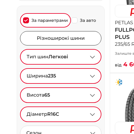
За параметрами
За авто
PETLAS
FULLP
PLUS
Різноширокі шини
235/65 R
Залиште в
Тип шин
Легкові
4 
від
Ширина
235
Висота
65
Діаметр
R16C
Сезон