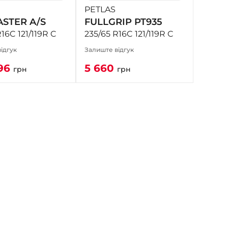
PETLAS
STER A/S
FULLGRIP PT935
16C 121/119R C
235/65 R16C 121/119R C
ідгук
Залиште відгук
96
5 660
грн
грн