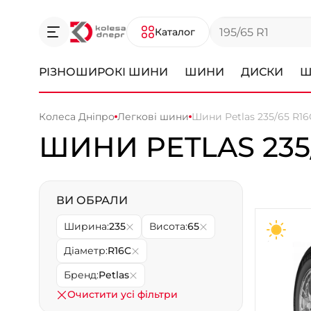
Каталог
РІЗНОШИРОКІ ШИНИ
ШИНИ
ДИСКИ
Ш
Колеса Дніпро
Легкові шини
Шини Petlas 235/65 R16
ШИНИ PETLAS 235/
ВИ ОБРАЛИ
Ширина:
235
Висота:
65
Діаметр:
R16C
Бренд:
Petlas
Очистити усі фільтри