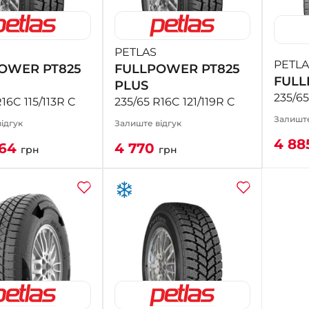
PETLAS
PETLA
OWER PT825
FULLPOWER PT825
FULL
PLUS
235/65
16C 115/113R C
235/65 R16C 121/119R C
Залиште
ідгук
Залиште відгук
4 88
664
4 770
грн
грн