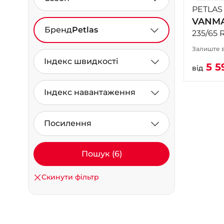
PETLAS
VANMA
Бренд
Petlas
235/65 R
Залиште в
Індекс швидкості
5 5
від
Індекс навантаження
Посилення
Пошук (6)
Скинути фільтр