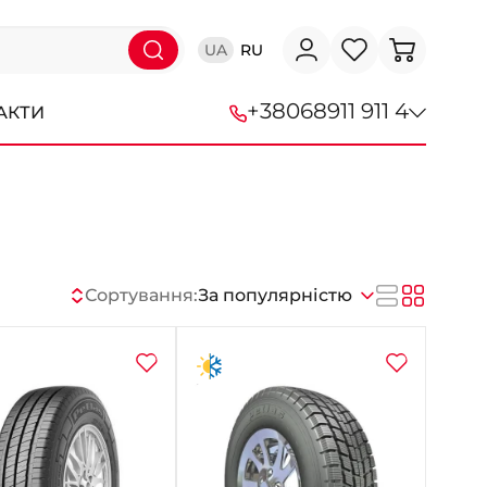
UA
RU
+38
068
911 911 4
АКТИ
+38 (068) 911-911-4
+38 (050) 911-911-4
+38 (067) 113-44-44
Сортування:
За популярністю
+38 (095) 276-44-44
+38 (067) 911-14-14
- на Щепкіна
+38 (098) 911-911-0
- на Тополі
+38 (098) 911-911-4