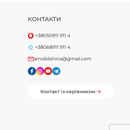
КОНТАКТИ
+38
050
911 911 4
+38
068
911 911 4
amobilshina@gmail.com
Контакт із керівником