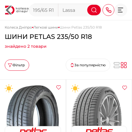
Колеса Дніпро
Легкові шини
Шини Petlas 235/50 R18
ШИНИ PETLAS 235/50 R18
+38 (068) 911-911-4
знайдено 2 товари
+38 (050) 911-911-4
+38 (067) 113-44-44
Фільтр
За популярністю
+38 (095) 276-44-44
+38 (067) 911-14-14
- на Щепкіна
+38 (098) 911-911-0
- на Тополі
+38 (098) 911-911-4
- на Калиновій
+38 (077) 7-184-184
- Донецьке шосе