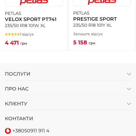
PETLAS
PETLAS
+38 (050)-911-911-2
PRESTIGE SPORT
VELOX SPORT PT741
- Щепкіна
235/50 R18 101Y XL
235/50 R18 101W XL
+38 (099)-643-33-77
- Тополь
Залиште відгук
1 відгук
+38 (068)-923-74-19
5 158
4 471
грн
грн
- Калинова
ПОСЛУГИ
ПРО НАС
КЛІЄНТУ
КОНТАКТИ
+38
050
911 911 4