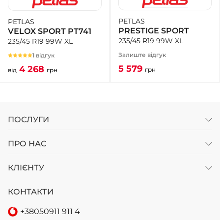
PETLAS
PETLAS
+38 (050)-911-911-2
PRESTIGE SPORT
VELOX SPORT PT741
- Щепкіна
235/45 R19 99W XL
235/45 R19 99W XL
+38 (099)-643-33-77
- Тополь
Залиште відгук
1 відгук
+38 (068)-923-74-19
5 579
4 268
грн
від
грн
- Калинова
ПОСЛУГИ
ПРО НАС
КЛІЄНТУ
КОНТАКТИ
+38
050
911 911 4