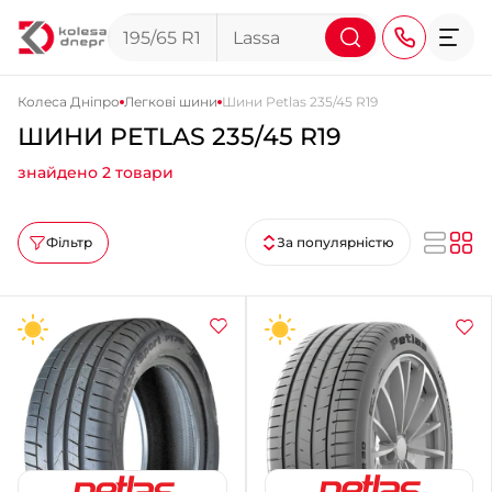
Колеса Дніпро
Легкові шини
Шини Petlas 235/45 R19
ШИНИ PETLAS 235/45 R19
+38 (068) 911-911-4
знайдено 2 товари
+38 (050) 911-911-4
+38 (067) 113-44-44
Фільтр
За популярністю
+38 (095) 276-44-44
+38 (067) 911-14-14
- на Щепкіна
+38 (098) 911-911-0
- на Тополі
+38 (098) 911-911-4
- на Калиновій
+38 (077) 7-184-184
- Донецьке шосе