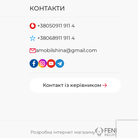
КОНТАКТИ
+38
050
911 911 4
+38
068
911 911 4
amobilshina@gmail.com
Контакт із керівником
Розробка інтернет магазину