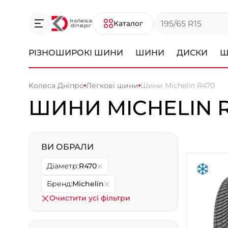
Каталог
РІЗНОШИРОКІ ШИНИ
ШИНИ
ДИСКИ
Ш
Колеса Дніпро
Легкові шини
Шини Michelin R470
ШИНИ MICHELIN 
ВИ ОБРАЛИ
Діаметр:
R470
Бренд:
Michelin
Очистити усі фільтри