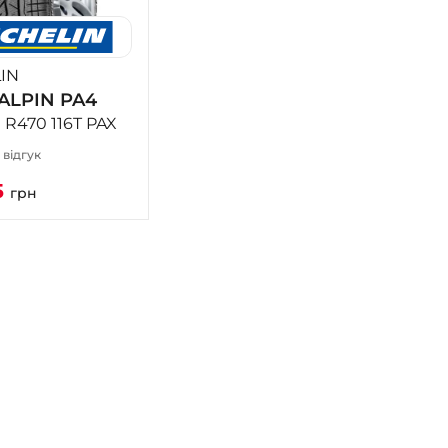
IN
 ALPIN PA4
 R470 116T PAX
1 відгук
5
грн