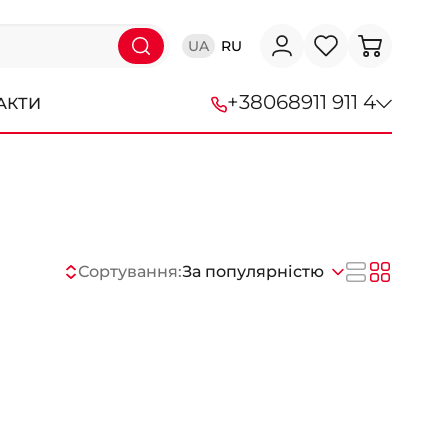
UA
RU
+38
068
911 911 4
АКТИ
+38 (068) 911-911-4
+38 (050) 911-911-4
+38 (067) 113-44-44
Сортування:
За популярністю
+38 (095) 276-44-44
+38 (067) 911-14-14
- на Щепкіна
+38 (098) 911-911-0
- на Тополі
+38 (098) 911-911-4