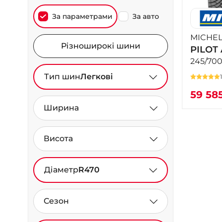
За параметрами
За авто
MICHEL
Різноширокі шини
PILOT
245/700
Тип шин
Легкові
59 58
Ширина
Висота
Діаметр
R470
Сезон