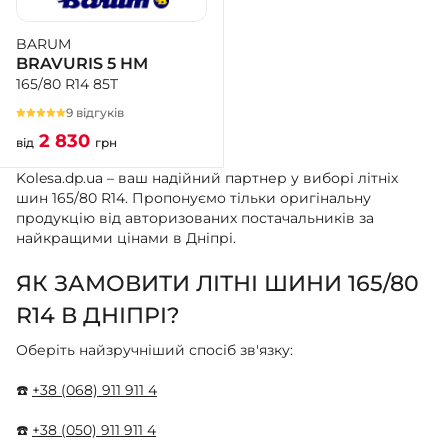
BARUM
+38 (050)-911-911-2
BRAVURIS 5 HM
- Щепкіна
165/80 R14 85T
+38 (099)-643-33-77
- Тополь
9 відгуків
+38 (068)-923-74-19
2 830
від
грн
- Калинова
Kolesa.dp.ua – ваш надійний партнер у виборі літніх
шин 165/80 R14. Пропонуємо тільки оригінальну
продукцію від авторизованих постачальників за
найкращими цінами в Дніпрі.
ЯК ЗАМОВИТИ ЛІТНІ ШИНИ 165/80
R14 В ДНІПРІ?
Оберіть найзручніший спосіб зв'язку:
☎️
+38 (068) 911 911 4
☎️
+38 (050) 911 911 4