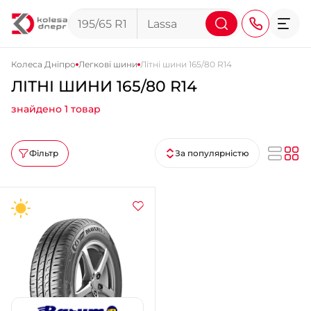
Колеса Дніпро
Легкові шини
Літні шини 165/80 R14
ЛІТНІ ШИНИ 165/80 R14
+38 (068) 911-911-4
знайдено 1 товар
+38 (050) 911-911-4
+38 (067) 113-44-44
Фільтр
За популярністю
+38 (095) 276-44-44
+38 (067) 911-14-14
- на Щепкіна
+38 (098) 911-911-0
- на Тополі
+38 (098) 911-911-4
- на Калиновій
+38 (077) 7-184-184
- Донецьке шосе