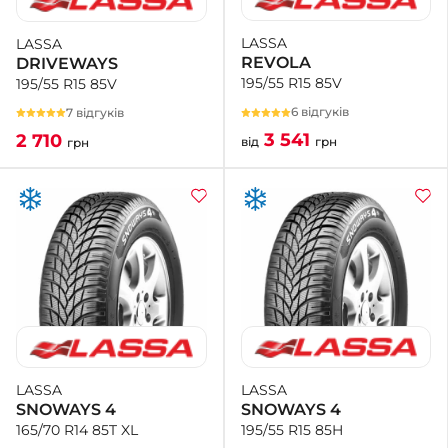
LASSA
LASSA
+38 (050)-911-911-2
REVOLA
DRIVEWAYS
- Щепкіна
195/55 R15 85V
195/55 R15 85V
+38 (099)-643-33-77
- Тополь
6 відгуків
7 відгуків
+38 (068)-923-74-19
3 541
2 710
від
грн
грн
- Калинова
LASSA
LASSA
SNOWAYS 4
SNOWAYS 4
195/55 R15 85H
165/70 R14 85T XL