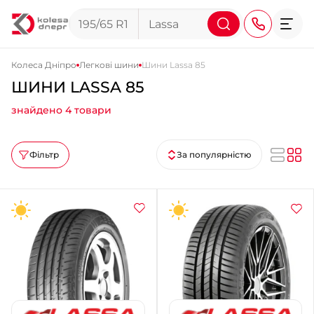
Колеса Дніпро
Легкові шини
Шини Lassa 85
ШИНИ LASSA 85
+38 (068) 911-911-4
знайдено 4 товари
+38 (050) 911-911-4
+38 (067) 113-44-44
Фільтр
За популярністю
+38 (095) 276-44-44
+38 (067) 911-14-14
- на Щепкіна
+38 (098) 911-911-0
- на Тополі
+38 (098) 911-911-4
- на Калиновій
+38 (077) 7-184-184
- Донецьке шосе