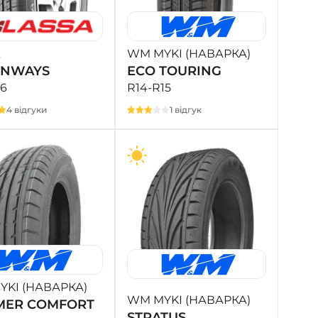
- на Калиновій
+38 (077) 7-184-184
- Донецьке шосе
WM MYKI (НАВАРКА)
ENWAYS
ECO TOURING
+38 (050)-911-911-2
16
R14-R15
- Щепкіна
4 відгуки
1 відгук
+38 (099)-643-33-77
- Тополь
+38 (068)-923-74-19
- Калинова
KI (НАВАРКА)
WM MYKI (НАВАРКА)
MER COMFORT
STRATUS