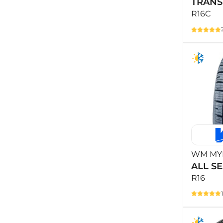
TRANS
R16C
WM MYK
ALL S
R16