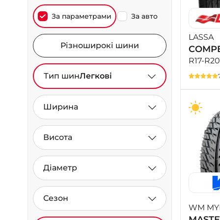
За параметрами
За авто
LASSA
Різноширокі шини
COMPE
R17-R20
Тип шин
Легкові
Ширина
Висота
Діаметр
Сезон
WM MYK
MASTE