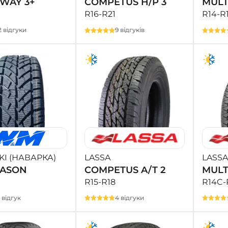
WAY 3+
COMPETUS H/P 3
MULT
R16-R21
R14-R
2 відгуки
9 відгуків
I (НАВАРКА)
LASSA
LASSA
EASON
COMPETUS A/T 2
MULT
R15-R18
R14C-
1 відгук
4 відгуки