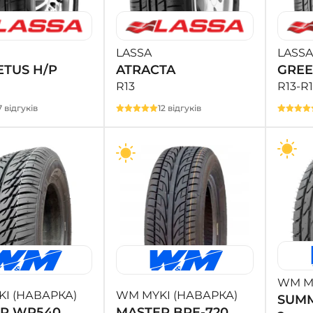
LASSA
LASSA
TUS H/P
ATRACTA
GRE
R13
R13-R
7 відгуків
12 відгуків
WM MY
I (НАВАРКА)
WM MYKI (НАВАРКА)
SUM
R WR540
MASTER BRE-720