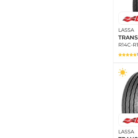
LASSA
TRAN
R14C-R
LASSA