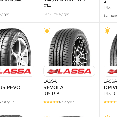
2
R14
R15
ідгук
Залиште відгук
Залиште
LASSA
LASSA
US REVO
REVOLA
DRIV
R15-R18
R15-R
5 відгуків
6 відгуків