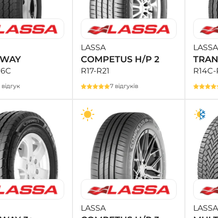
LASSA
LASSA
SWAY
COMPETUS H/P 2
TRAN
16C
R17-R21
R14C-
1 відгук
7 відгуків
LASSA
LASSA