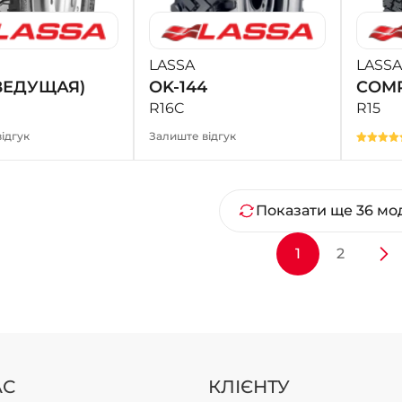
LASSA
LASSA
(ВЕДУЩАЯ)
OK-144
COMP
R16C
R15
ідгук
Залиште відгук
Показати ще 36 мо
1
2
АС
КЛІЄНТУ