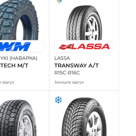
KI (НАВАРКА)
LASSA
-TECH M/T
TRANSWAY А/Т
R15C-R16C
 відгук
Залиште відгук