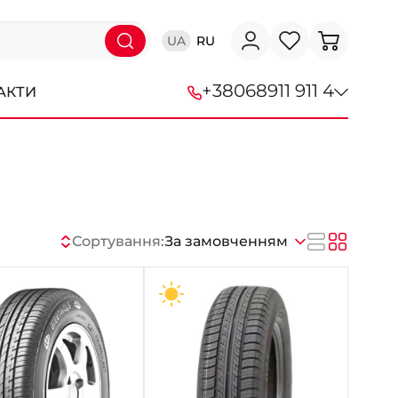
UA
RU
+38
068
911 911 4
АКТИ
+38 (068) 911-911-4
+38 (050) 911-911-4
+38 (067) 113-44-44
Сортування:
За замовченням
+38 (095) 276-44-44
+38 (067) 911-14-14
- на Щепкіна
+38 (098) 911-911-0
- на Тополі
+38 (098) 911-911-4