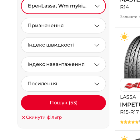
Бренд
Lassa, Wm myki
R14
(наварка)
Залиште в
Призначення
Індекс швидкості
Індекс навантаження
Посилення
LASSA
Пошук (53)
IMPET
R15-R17
Скинути фільтр