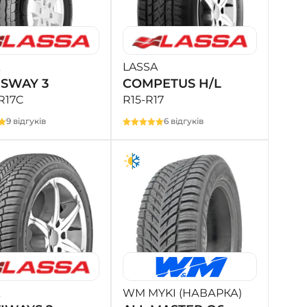
LASSA
SWAY 3
COMPETUS H/L
R17C
R15-R17
9 відгуків
6 відгуків
WM MYKI (НАВАРКА)