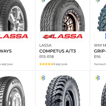
LASSA
WM MY
WAYS
COMPETUS A/T3
GRIP
R15-R18
R16
4 відгуки
6 відгуків
Залиште