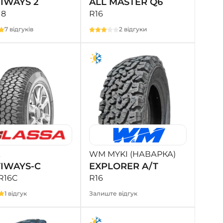
IWAYS 2
ALL MASTER Q6
18
R16
7 відгуків
2 відгуки
WM MYKI (НАВАРКА)
IWAYS-C
EXPLORER A/T
R16C
R16
1 відгук
Залиште відгук