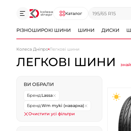
Каталог
РІЗНОШИРОКІ ШИНИ
ШИНИ
ДИСКИ
Ш
Колеса Дніпро
Легкові шини
ЛЕГКОВІ ШИНИ
знай
ВИ ОБРАЛИ
Бренд:
Lassa
Бренд:
Wm myki (наварка)
Очистити усі фільтри