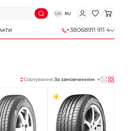
UA
RU
+38
068
911 911 4
АКТИ
+38 (068) 911-911-4
+38 (050) 911-911-4
+38 (067) 113-44-44
Сортування:
За замовченням
+38 (095) 276-44-44
+38 (067) 911-14-14
- на Щепкіна
+38 (098) 911-911-0
- на Тополі
+38 (098) 911-911-4