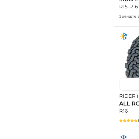
R15-R16
Залиште в
RIDER 
ALL R
R16