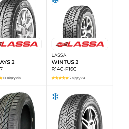
LASSA
AYS 2
WINTUS 2
7
R14C-R16C
10 відгуків
3 відгуки