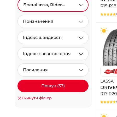
Бренд
Lassa, Rider
R15-R18
(наварка)
Призначення
Індекс швидкості
Індекс навантаження
Посилення
LASSA
Пошук (37)
DRIVE
R17-R20
Скинути фільтр