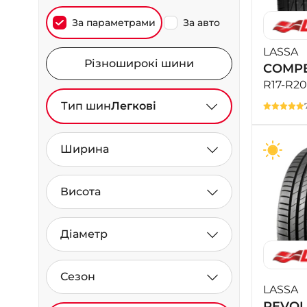
За параметрами
За авто
LASSA
Різноширокі шини
COMPE
R17-R20
Тип шин
Легкові
Ширина
Висота
Діаметр
Сезон
LASSA
REVO