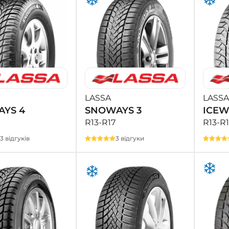
LASSA
LASSA
YS 4
SNOWAYS 3
ICEW
R13-R17
R13-R1
13 відгуків
3 відгуки