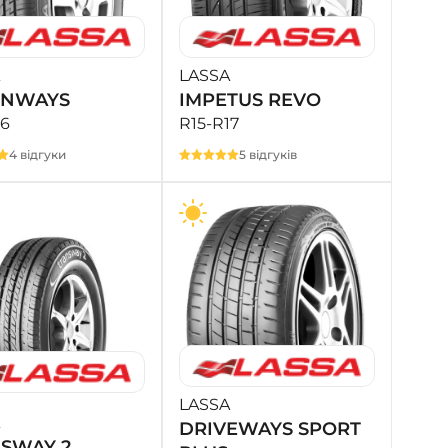
- на Калиновій
+38 (077) 7-184-184
- Донецьке шосе
LASSA
ENWAYS
IMPETUS REVO
+38 (050)-911-911-2
16
R15-R17
- Щепкіна
4 відгуки
5 відгуків
+38 (099)-643-33-77
- Тополь
+38 (068)-923-74-19
- Калинова
LASSA
DRIVEWAYS SPORT
SWAY 2