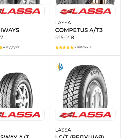
LASSA
IWAYS
COMPETUS A/T3
17
R15-R18
4 відгуки
6 відгуків
LASSA
SWAY А/Т
LC/T (ВЕДУЩАЯ)