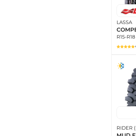
LASSA
COMPE
R15-R18
RIDER 
MUD E