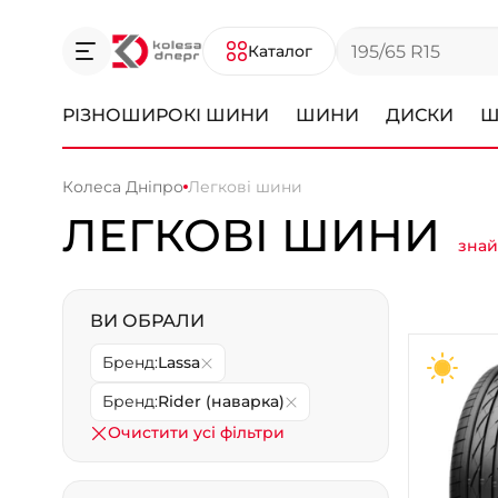
Каталог
РІЗНОШИРОКІ ШИНИ
ШИНИ
ДИСКИ
Ш
Колеса Дніпро
Легкові шини
ЛЕГКОВІ ШИНИ
знай
ВИ ОБРАЛИ
Бренд:
Lassa
Бренд:
Rider (наварка)
Очистити усі фільтри