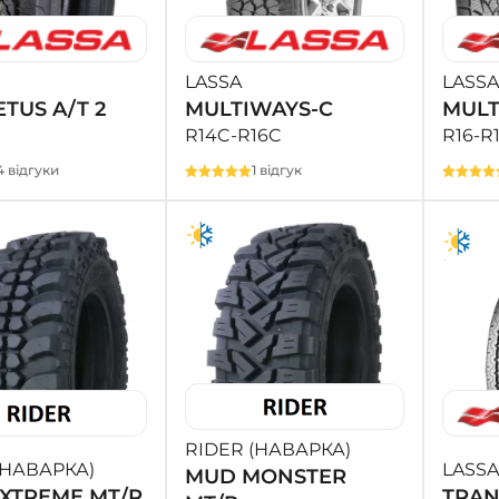
LASSA
LASSA
TUS A/T 2
MULTIWAYS-C
MULT
R14C-R16C
R16-R
4 відгуки
1 відгук
RIDER (НАВАРКА)
(НАВАРКА)
LASSA
MUD MONSTER
XTREME MT/R
TRAN