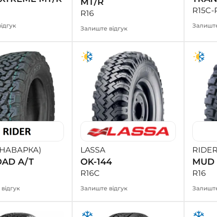
MT/R
R15C-
R16
ідгук
Залиште
Залиште відгук
(НАВАРКА)
LASSA
RIDER
OAD A/T
OK-144
MUD 
R16C
R16
1 відгук
Залиште відгук
Залиште