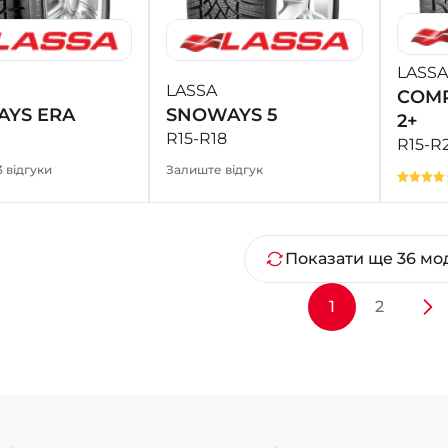
LASSA
LASSA
COMP
YS ERA
SNOWAYS 5
2+
R15-R18
R15-R
3 відгуки
Залиште відгук
Показати ще 36 мо
1
2