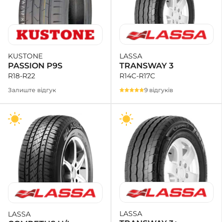
LASSA
KUSTONE
TRANSWAY 3
PASSION P9S
R14C-R17C
R18-R22
9 відгуків
Залиште відгук
LASSA
LASSA