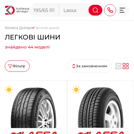
Колеса Дніпро
Легкові шини
ЛЕГКОВІ ШИНИ
+38 (068) 911-911-4
знайдено 44 моделі
+38 (050) 911-911-4
+38 (067) 113-44-44
Фільтр
За замовченням
+38 (095) 276-44-44
+38 (067) 911-14-14
- на Щепкіна
+38 (098) 911-911-0
- на Тополі
+38 (098) 911-911-4
- на Калиновій
+38 (077) 7-184-184
- Донецьке шосе