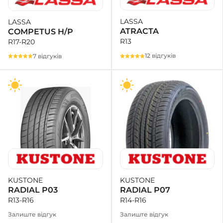
LASSA
LASSA
+38 (050)-911-911-2
ATRACTA
COMPETUS H/P
- Щепкіна
R13
R17-R20
+38 (099)-643-33-77
- Тополь
12 відгуків
7 відгуків
+38 (068)-923-74-19
- Калинова
KUSTONE
KUSTONE
RADIAL P07
RADIAL P03
R14-R16
R13-R16
Залиште відгук
Залиште відгук