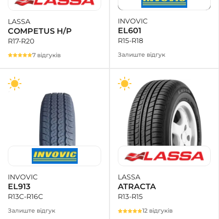
INVOVIC
LASSA
+38 (050)-911-911-2
EL601
COMPETUS H/P
- Щепкіна
R15-R18
R17-R20
+38 (099)-643-33-77
- Тополь
Залиште відгук
7 відгуків
+38 (068)-923-74-19
- Калинова
LASSA
INVOVIC
ATRACTA
EL913
R13-R15
R13C-R16C
12 відгуків
Залиште відгук