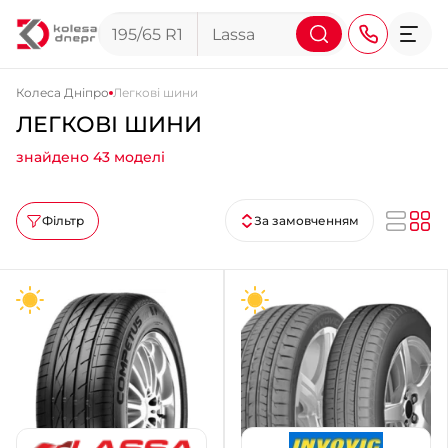
Колеса Дніпро
Легкові шини
ЛЕГКОВІ ШИНИ
+38 (068) 911-911-4
знайдено 43 моделі
+38 (050) 911-911-4
+38 (067) 113-44-44
Фільтр
За замовченням
+38 (095) 276-44-44
+38 (067) 911-14-14
- на Щепкіна
+38 (098) 911-911-0
- на Тополі
+38 (098) 911-911-4
- на Калиновій
+38 (077) 7-184-184
- Донецьке шосе