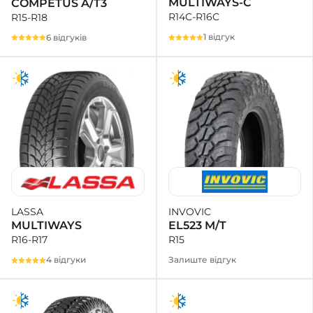
MULTIWAYS-C
COMPETUS A/T3
R14C-R16C
R15-R18
1 відгук
6 відгуків
INVOVIC
LASSA
EL523 M/T
MULTIWAYS
R15
R16-R17
Залиште відгук
4 відгуки