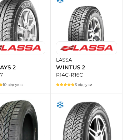
LASSA
AYS 2
WINTUS 2
7
R14C-R16C
10 відгуків
3 відгуки