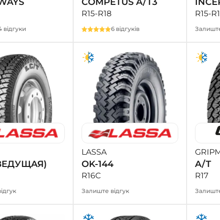
WAYS
COMPETUS A/T3
INCE
R15-R18
R15-R
4 відгуки
6 відгуків
Залиште
LASSA
GRIP
(ВЕДУЩАЯ)
OK-144
A/T
R16C
R17
ідгук
Залиште відгук
Залиште