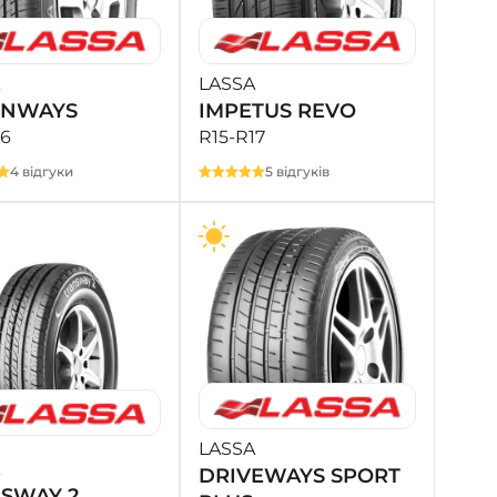
- на Калиновій
+38 (077) 7-184-184
- Донецьке шосе
LASSA
ENWAYS
IMPETUS REVO
+38 (050)-911-911-2
16
R15-R17
- Щепкіна
4 відгуки
5 відгуків
+38 (099)-643-33-77
- Тополь
+38 (068)-923-74-19
- Калинова
LASSA
DRIVEWAYS SPORT
SWAY 2