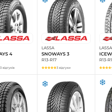
LASSA
LASSA
YS 4
SNOWAYS 3
ICEW
R13-R17
R13-R1
13 відгуків
3 відгуки