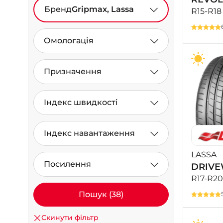
Бренд
Gripmax, Lassa
R15-R18
Омологація
Призначення
Індекс швидкості
Індекс навантаження
LASSA
Посилення
DRIVE
R17-R20
Пошук (38)
Скинути фільтр