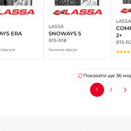
LASSA
LASSA
COMP
YS ERA
SNOWAYS 5
2+
R15-R18
R15-R
3 відгуки
Залиште відгук
Показати ще 36 мо
1
2