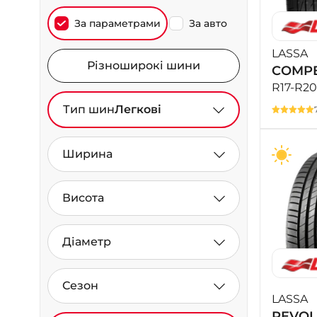
За параметрами
За авто
LASSA
Різноширокі шини
COMPE
R17-R20
Тип шин
Легкові
Ширина
Висота
Діаметр
Сезон
LASSA
REVO