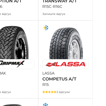
PTION A/T
TRANSWAY А/Т
16
R15C-R16C
 відгук
Залиште відгук
MAX
LASSA
COMPETUS A/T
R15
 відгук
2 відгуки