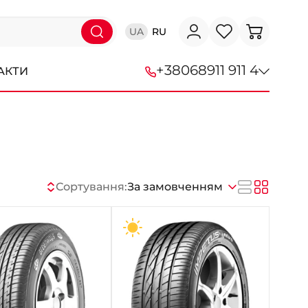
UA
RU
+38
068
911 911 4
АКТИ
+38 (068) 911-911-4
+38 (050) 911-911-4
+38 (067) 113-44-44
Сортування:
За замовченням
+38 (095) 276-44-44
+38 (067) 911-14-14
- на Щепкіна
+38 (098) 911-911-0
- на Тополі
+38 (098) 911-911-4