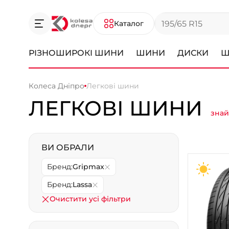
Каталог
РІЗНОШИРОКІ ШИНИ
ШИНИ
ДИСКИ
Ш
Колеса Дніпро
Легкові шини
ЛЕГКОВІ ШИНИ
знай
ВИ ОБРАЛИ
Бренд:
Gripmax
Бренд:
Lassa
Очистити усі фільтри