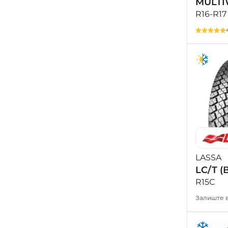
MULTI
R16-R17
LASSA
LC/T 
R15C
Залиште в