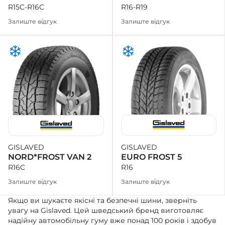
R16-R19
R15C-R16C
Залиште відгук
Залиште відгук
GISLAVED
GISLAVED
EURO FROST 5
NORD*FROST VAN 2
R16
R16C
Залиште відгук
Залиште відгук
Якщо ви шукаєте якісні та безпечні шини, зверніть
увагу на Gislaved. Цей шведський бренд виготовляє
надійну автомобільну гуму вже понад 100 років і здобув