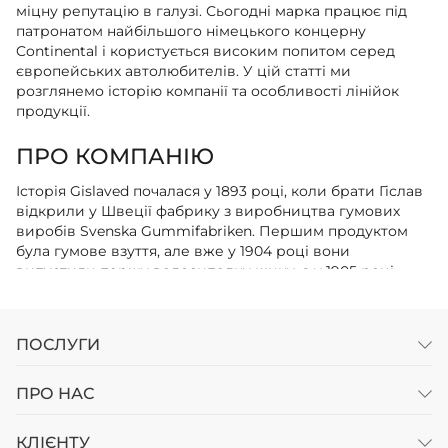
міцну репутацію в галузі. Сьогодні марка працює під
патронатом найбільшого німецького концерну
Continental і користується високим попитом серед
європейських автолюбителів. У цій статті ми
розглянемо історію компанії та особливості лінійок
продукції.
ПРО КОМПАНІЮ
Історія Gislaved почалася у 1893 році, коли брати Гіслав
відкрили у Швеції фабрику з виробництва гумових
виробів Svenska Gummifabriken. Першим продуктом
була гумове взуття, але вже у 1904 році вони
випустили першу велосипедну шину, а у 1905 році —
автомобільну. Незважаючи на складні умови того часу,
компанія швидко зростала, розширювала асортимент і
обсяги виробництва. У 1927 році Gislaved підписала
ПОСЛУГИ
контракт з Volvo, і їхні шини стали відомі в усій Європі
своєю надійністю у зимових умовах. До 1944 року
бренд випустив мільйонну шину. У 1969 році для
ПРО НАС
виробництва автошин було побудовано окремий
завод, який згодом об’єднався з норвезькою компанією
КЛІЄНТУ