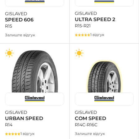
GISLAVED
GISLAVED
+38 (050)-911-911-2
ULTRA SPEED 2
SPEED 606
- Щепкіна
R15-R21
R15
+38 (099)-643-33-77
- Тополь
1 відгук
Залиште відгук
+38 (068)-923-74-19
- Калинова
GISLAVED
GISLAVED
COM SPEED
URBAN SPEED
R14C-R16C
R14
Залиште відгук
1 відгук