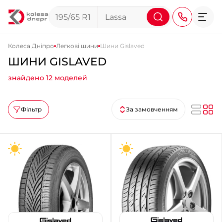
Колеса Дніпро
Легкові шини
Шини Gislaved
ШИНИ GISLAVED
+38 (068) 911-911-4
знайдено 12 моделей
+38 (050) 911-911-4
+38 (067) 113-44-44
Фільтр
За замовченням
+38 (095) 276-44-44
+38 (067) 911-14-14
- на Щепкіна
+38 (098) 911-911-0
- на Тополі
+38 (098) 911-911-4
- на Калиновій
+38 (077) 7-184-184
- Донецьке шосе