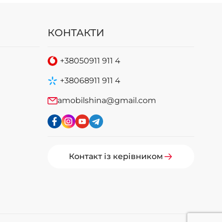
КОНТАКТИ
+38
050
911 911 4
+38
068
911 911 4
amobilshina@gmail.com
Контакт із керівником