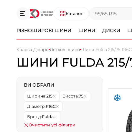
Каталог
РІЗНОШИРОКІ ШИНИ
ШИНИ
ДИСКИ
Ш
Колеса Дніпро
Легкові шини
Шини Fulda 215/75 R16C
ШИНИ FULDA 215/7
ВИ ОБРАЛИ
Ширина:
215
Висота:
75
Діаметр:
R16C
Бренд:
Fulda
Очистити усі фільтри