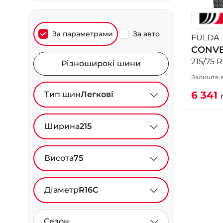
За параметрами
За авто
FULDA
CONVE
215/75 R
Різноширокі шини
Залиште в
6 341
Тип шин
Легкові
Ширина
215
Висота
75
Діаметр
R16C
Сезон