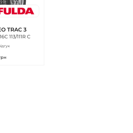
O TRAC 3
16C 113/111R C
ідгук
грн