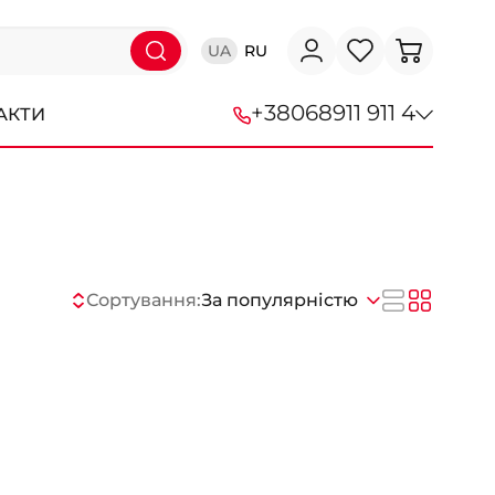
UA
RU
+38
068
911 911 4
АКТИ
+38 (068) 911-911-4
+38 (050) 911-911-4
+38 (067) 113-44-44
Сортування:
За популярністю
+38 (095) 276-44-44
+38 (067) 911-14-14
- на Щепкіна
+38 (098) 911-911-0
- на Тополі
+38 (098) 911-911-4