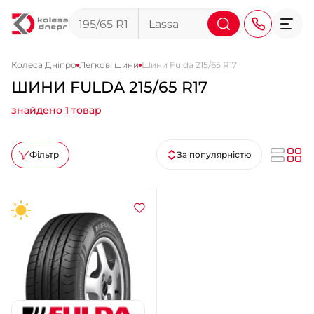
Колеса Дніпро
Легкові шини
Шини Fulda 215/65 R17
ШИНИ FULDA 215/65 R17
+38 (068) 911-911-4
знайдено 1 товар
+38 (050) 911-911-4
+38 (067) 113-44-44
Фільтр
За популярністю
+38 (095) 276-44-44
+38 (067) 911-14-14
- на Щепкіна
+38 (098) 911-911-0
- на Тополі
+38 (098) 911-911-4
- на Калиновій
+38 (077) 7-184-184
- Донецьке шосе