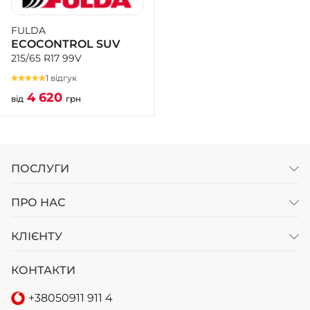
FULDA
+38 (050)-911-911-2
ECOCONTROL SUV
- Щепкіна
215/65 R17 99V
+38 (099)-643-33-77
- Тополь
1 відгук
+38 (068)-923-74-19
4 620
від
грн
- Калинова
ПОСЛУГИ
ПРО НАС
КЛІЄНТУ
КОНТАКТИ
+38
050
911 911 4