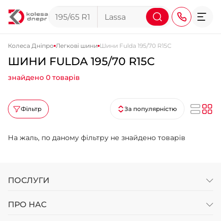
Колеса Дніпро
Легкові шини
Шини Fulda 195/70 R15C
ШИНИ FULDA 195/70 R15C
+38 (068) 911-911-4
знайдено 0 товарів
+38 (050) 911-911-4
+38 (067) 113-44-44
Фільтр
За популярністю
+38 (095) 276-44-44
На жаль, по даному фільтру не знайдено товарів
+38 (067) 911-14-14
- на Щепкіна
+38 (098) 911-911-0
- на Тополі
ПОСЛУГИ
+38 (098) 911-911-4
- на Калиновій
ПРО НАС
+38 (077) 7-184-184
- Донецьке шосе