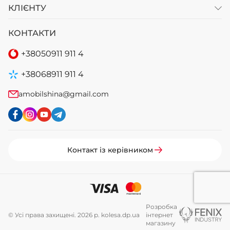
КЛІЄНТУ
+38 (050)-911-911-2
КОНТАКТИ
- Щепкіна
+38 (099)-643-33-77
+38
050
911 911 4
- Тополь
+38 (068)-923-74-19
+38
068
911 911 4
- Калинова
amobilshina@gmail.com
Контакт із керівником
Розробка
© Усі права захищені. 2026 р. kolesa.dp.ua
інтернет
магазину