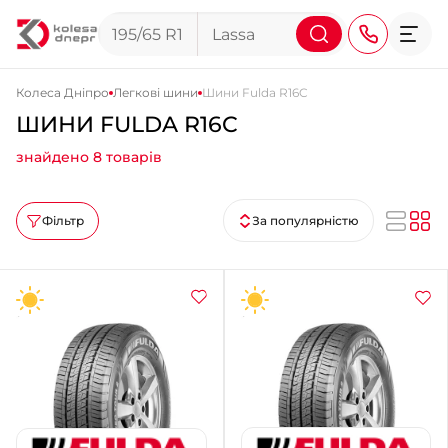
Колеса Дніпро
Легкові шини
Шини Fulda R16C
ШИНИ FULDA R16C
+38 (068) 911-911-4
знайдено 8 товарів
+38 (050) 911-911-4
+38 (067) 113-44-44
Фільтр
За популярністю
+38 (095) 276-44-44
+38 (067) 911-14-14
- на Щепкіна
+38 (098) 911-911-0
- на Тополі
+38 (098) 911-911-4
- на Калиновій
+38 (077) 7-184-184
- Донецьке шосе