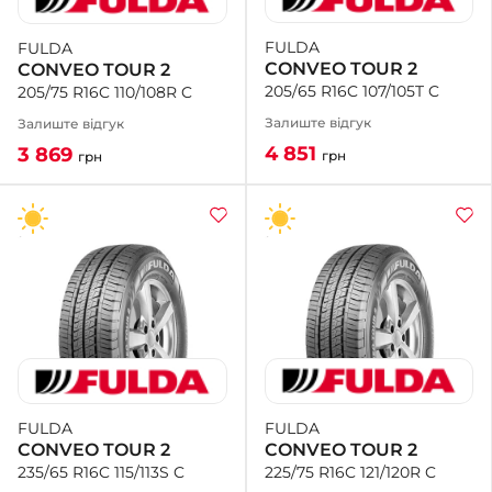
FULDA
FULDA
+38 (050)-911-911-2
CONVEO TOUR 2
CONVEO TOUR 2
- Щепкіна
205/65 R16C 107/105T C
205/75 R16C 110/108R C
+38 (099)-643-33-77
- Тополь
Залиште відгук
Залиште відгук
+38 (068)-923-74-19
4 851
3 869
грн
грн
- Калинова
FULDA
FULDA
CONVEO TOUR 2
CONVEO TOUR 2
225/75 R16C 121/120R C
235/65 R16C 115/113S C