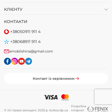
КЛІЄНТУ
КОНТАКТИ
+38
050
911 911 4
+38
068
911 911 4
amobilshina@gmail.com
Контакт із керівником
Розробка
© Усі права захищені. 2026 р. kolesa.dp.ua
інтернет