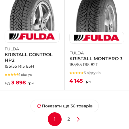
FULDA
FULDA
KRISTALL CONTROL
KRISTALL MONTERO 3
HP2
185/55 R15 82T
195/55 R15 85H
5 відгуків
1 відгук
4 145
грн
3 898
від
грн
Показати ще 36 товарів
1
2