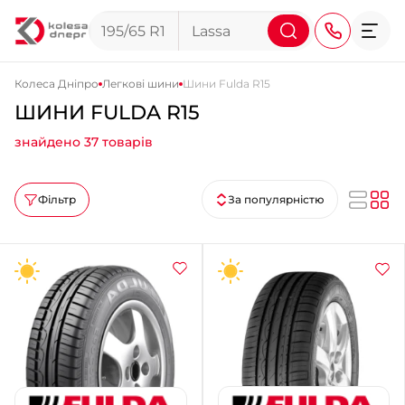
Колеса Дніпро
Легкові шини
Шини Fulda R15
ШИНИ FULDA R15
+38 (068) 911-911-4
знайдено 37 товарів
+38 (050) 911-911-4
+38 (067) 113-44-44
Фільтр
За популярністю
+38 (095) 276-44-44
+38 (067) 911-14-14
- на Щепкіна
+38 (098) 911-911-0
- на Тополі
+38 (098) 911-911-4
- на Калиновій
+38 (077) 7-184-184
- Донецьке шосе