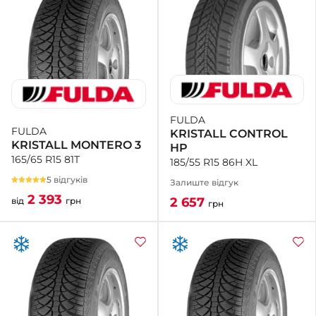
FULDA
FULDA
KRISTALL CONTROL
KRISTALL MONTERO 3
HP
165/65 R15 81T
185/55 R15 86H XL
5 відгуків
Залиште відгук
2 393
2 657
від
грн
грн