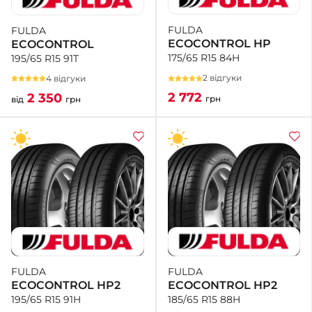
FULDA
FULDA
+38 (050)-911-911-2
ECOCONTROL HP
ECOCONTROL
- Щепкіна
175/65 R15 84H
195/65 R15 91T
+38 (099)-643-33-77
- Тополь
2 відгуки
4 відгуки
+38 (068)-923-74-19
2 772
2 350
грн
від
грн
- Калинова
FULDA
FULDA
ECOCONTROL HP2
ECOCONTROL HP2
185/65 R15 88H
195/65 R15 91H