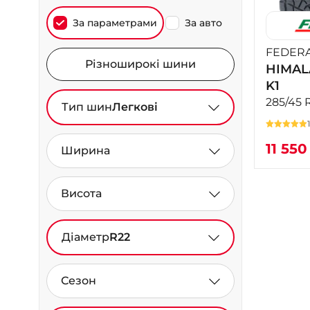
За параметрами
За авто
FEDER
Різноширокі шини
HIMAL
K1
285/45 
Тип шин
Легкові
11 55
Ширина
Висота
Діаметр
R22
Сезон