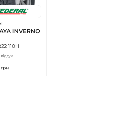
AL
AYA INVERNO
R22 110H
1 відгук
0
грн