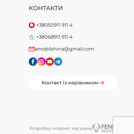
КОНТАКТИ
+38
050
911 911 4
+38
068
911 911 4
amobilshina@gmail.com
Контакт із керівником
Розробка інтернет магазину