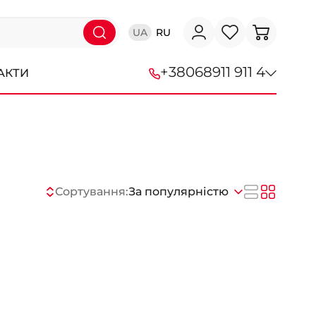
UA
RU
+38
068
911 911 4
АКТИ
+38 (068) 911-911-4
+38 (050) 911-911-4
+38 (067) 113-44-44
Сортування:
За популярністю
+38 (095) 276-44-44
+38 (067) 911-14-14
- на Щепкіна
+38 (098) 911-911-0
- на Тополі
+38 (098) 911-911-4