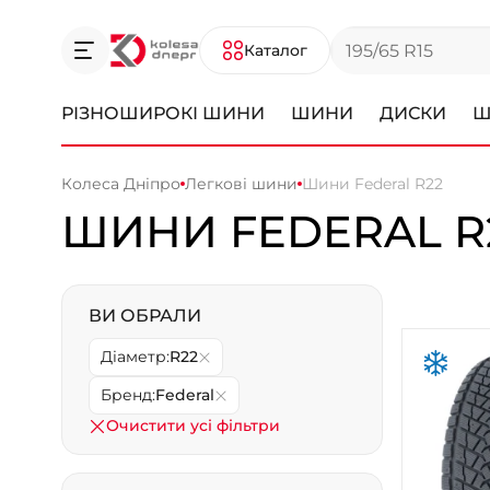
Каталог
РІЗНОШИРОКІ ШИНИ
ШИНИ
ДИСКИ
Ш
Колеса Дніпро
Легкові шини
Шини Federal R22
ШИНИ FEDERAL R
ВИ ОБРАЛИ
Діаметр:
R22
Бренд:
Federal
Очистити усі фільтри