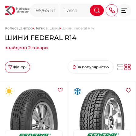
Колеса Дніпро
Легкові шини
Шини Federal R14
ШИНИ FEDERAL R14
+38 (068) 911-911-4
знайдено 2 товари
+38 (050) 911-911-4
+38 (067) 113-44-44
Фільтр
За популярністю
+38 (095) 276-44-44
+38 (067) 911-14-14
- на Щепкіна
+38 (098) 911-911-0
- на Тополі
+38 (098) 911-911-4
- на Калиновій
+38 (077) 7-184-184
- Донецьке шосе