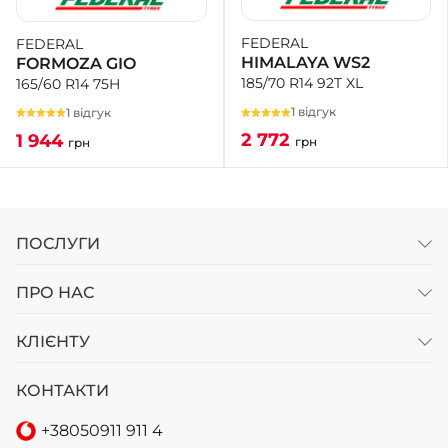
FEDERAL
FEDERAL
+38 (050)-911-911-2
HIMALAYA WS2
FORMOZA GIO
- Щепкіна
185/70 R14 92T XL
165/60 R14 75H
+38 (099)-643-33-77
- Тополь
1 відгук
1 відгук
+38 (068)-923-74-19
2 772
1 944
грн
грн
- Калинова
ПОСЛУГИ
ПРО НАС
КЛІЄНТУ
КОНТАКТИ
+38
050
911 911 4