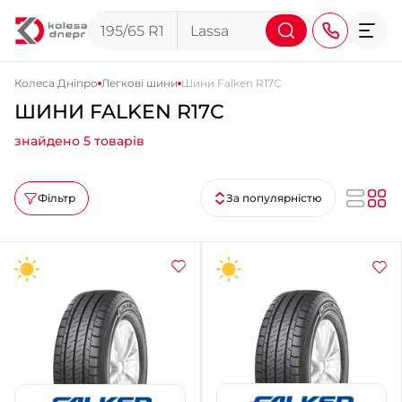
Колеса Дніпро
Легкові шини
Шини Falken R17C
ШИНИ FALKEN R17C
+38 (068) 911-911-4
знайдено 5 товарів
+38 (050) 911-911-4
+38 (067) 113-44-44
Фільтр
За популярністю
+38 (095) 276-44-44
+38 (067) 911-14-14
- на Щепкіна
+38 (098) 911-911-0
- на Тополі
+38 (098) 911-911-4
- на Калиновій
+38 (077) 7-184-184
- Донецьке шосе