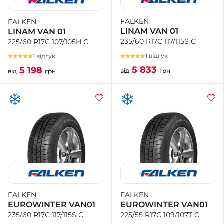
FALKEN
FALKEN
+38 (050)-911-911-2
LINAM VAN 01
LINAM VAN 01
- Щепкіна
235/60 R17C 117/115S C
225/60 R17C 107/105H C
+38 (099)-643-33-77
- Тополь
1 відгук
1 відгук
+38 (068)-923-74-19
5 833
5 198
від
грн
від
грн
- Калинова
FALKEN
FALKEN
EUROWINTER VAN01
EUROWINTER VAN01
225/55 R17C 109/107T C
235/60 R17C 117/115S C