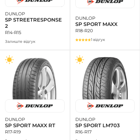
DUNLOP
+38 (050)-911-911-2
DUNLOP
SP STREETRESPONSE
- Щепкіна
SP SPORT MAXX
2
+38 (099)-643-33-77
R18-R20
R14-R15
- Тополь
1 відгук
+38 (068)-923-74-19
Залиште відгук
- Калинова
DUNLOP
DUNLOP
SP SPORT LM703
SP SPORT MAXX RT
R16-R17
R17-R19