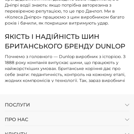
Дніпрі водії знають: якщо потрібна авторезина з
перевіреною репутацією, то це про Данлоп. Ми в
«Колеса Дніпро» працюємо з цим виробником багато
років і бачили, як покришки витримують удар.
ЯКІСТЬ І НАДІЙНІСТЬ ШИН
БРИТАНСЬКОГО БРЕНДУ DUNLOP
Почнемо з головного — Dunlop виробник з історією. З
1888 року компанія випускає шини, що працюють у
найжорсткіших умовах. Британське коріння дає про
себе знати: педантичність, контроль на кожному етапі,
жодних компромісів у технології. Так, зараз виробничі
потужності розкидані по всьому світу, але стандарти
якості залишилися тими ж.
Що це означає на практиці? Протектор зношується
ПОСЛУГИ
рівномірно, покришка тримає курс навіть на розбитому
асфальті, а в поворотах не пливе. Ми бачили шини
ПРО НАС
Данлоп після трьох сезонів експлуатації — вони
виглядають так, наче відкотали один. Це не магія, це