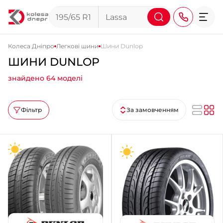
Колеса Дніпро
Легкові шини
Шини Dunlop
ШИНИ DUNLOP
+38 (068) 911-911-4
знайдено 64 моделі
+38 (050) 911-911-4
+38 (067) 113-44-44
Фільтр
За замовченням
+38 (095) 276-44-44
+38 (067) 911-14-14
- на Щепкіна
+38 (098) 911-911-0
- на Тополі
+38 (098) 911-911-4
- на Калиновій
+38 (077) 7-184-184
- Донецьке шосе