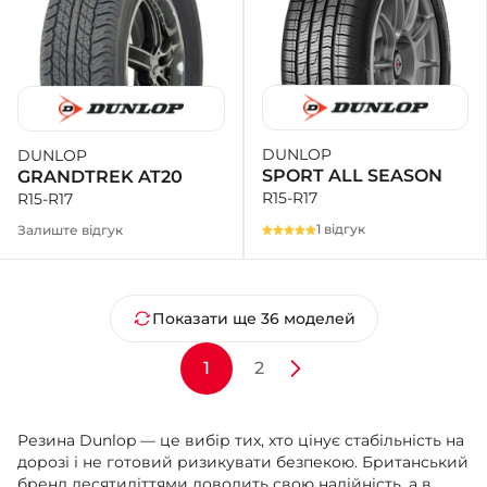
DUNLOP
DUNLOP
SPORT ALL SEASON
GRANDTREK AT20
R15-R17
R15-R17
1 відгук
Залиште відгук
Показати ще 36 моделей
1
2
Резина Dunlop — це вибір тих, хто цінує стабільність на
дорозі і не готовий ризикувати безпекою. Британський
бренд десятиліттями доводить свою надійність, а в