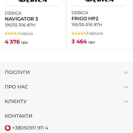
DEBICA
DEBICA
+38 (050)-911-911-2
FRIGO HP2
NAVIGATOR 3
- Щепкіна
195/55 R16 87H
195/55 R16 87H
+38 (099)-643-33-77
- Тополь
3 відгуки
1 відгук
+38 (068)-923-74-19
3 464
4 376
грн
грн
- Калинова
ПОСЛУГИ
ПРО НАС
КЛІЄНТУ
КОНТАКТИ
+38
050
911 911 4