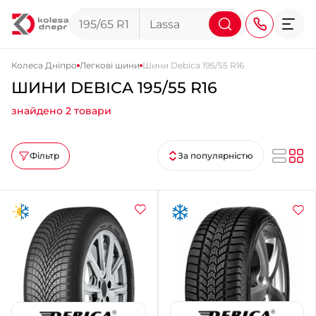
Колеса Дніпро
Легкові шини
Шини Debica 195/55 R16
ШИНИ DEBICA 195/55 R16
+38 (068) 911-911-4
знайдено 2 товари
+38 (050) 911-911-4
+38 (067) 113-44-44
Фільтр
За популярністю
+38 (095) 276-44-44
+38 (067) 911-14-14
- на Щепкіна
+38 (098) 911-911-0
- на Тополі
+38 (098) 911-911-4
- на Калиновій
+38 (077) 7-184-184
- Донецьке шосе